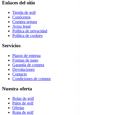
Enlaces del sitio
Tienda de golf
Conócenos
Compra segura
Aviso legal
Política de privacidad
Política de cookies
Servicios
Plazos de entrega
Formas de pago
Garantía de compra
Devoluciones
Contacto
Condiciones de compra
Nuestra oferta
Bolas de golf
Palos de golf
Ofertas
Ropa de golf