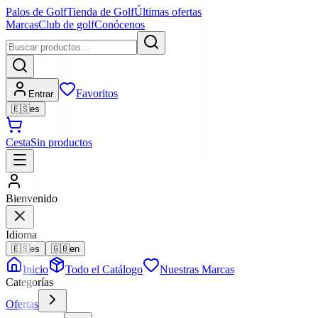
Palos de Golf
Tienda de Golf
Últimas ofertas
Marcas
Club de golf
Conócenos
Favoritos
Entrar
🇪🇸
es
Cesta
Sin productos
Bienvenido
Idioma
🇪🇸
es
🇬🇧
en
Inicio
Todo el Catálogo
Nuestras Marcas
Categorías
Ofertas