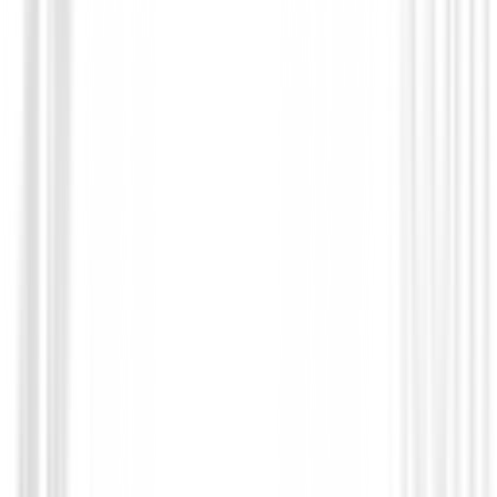
Complementos golf Caballero
Cinturón Footjoy Braided 69569 White/
Pink Hombre
49,95 €
44,95 €