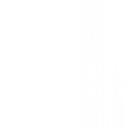
Sé el primero en dejar una opinión cuando recibas tu 
Debes iniciar sesión para dejar una opinión sobre este
Iniciar Sesión
También te puede interesar