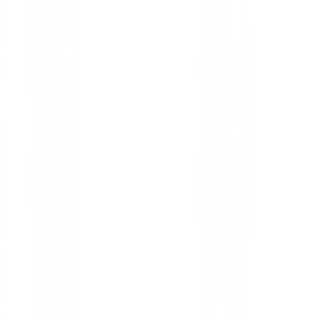
Ref:
69491-Blanco-
49,00 €
Talla
:
Regular
Long
Género
:
Hombre
Stock bajo o agotado temporalmente
No disponible
Anterior
Cinturón Footjoy Braided 69571 White/blu
Siguiente
Calcetines FJ TechSof Tour