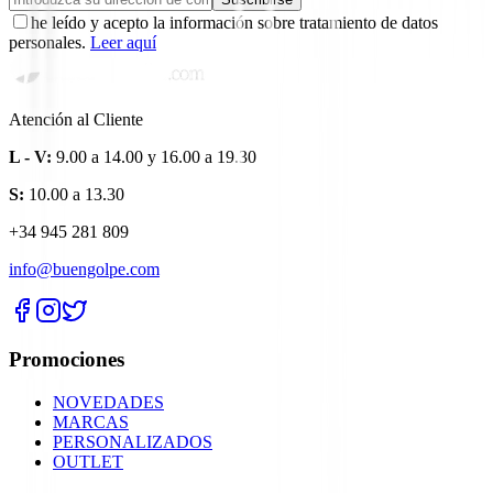
he leído y acepto la información sobre tratamiento de datos
personales.
Leer aquí
Atención al Cliente
L - V:
9.00 a 14.00 y 16.00 a 19.30
S:
10.00 a 13.30
+34 945 281 809
info@buengolpe.com
Promociones
NOVEDADES
MARCAS
PERSONALIZADOS
OUTLET