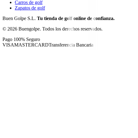
Carros de golf
Zapatos de golf
Buen Golpe S.L.
Tu tienda de golf online de confianza.
©
2026
Buengolpe.
Todos los derechos reservados.
Pago 100% Seguro
VISA
MASTERCARD
Transferencia Bancaria