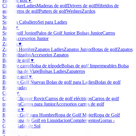
Palos de golf
▼
Clubmaker
Ladies
Maderas de golf
Drivers de golf
Hibridos de
golf
Hierros de golf
Putters de golf
Wedges
Zurdos
Sets
▼
Set para Caballero
Set para Ladies
Junior
▼
Set de golf Junior
Palos de Golf Junior
Bolsas Junior
Carros
Junior
Accesorios Junior
Zapatos
▼
Zapatos Hombre
Zapatos Ladies
Zapatos Junior
Botas de golf
Zapatos
Personalizados
Accesorios Zapatos
Bolsas de golf
▼
Bolsa de carro
Bolsa de trípode
Bolsas de golf Impermeables
Bolsa
lápiz
Bolsa de Viaje
Bolsas Ladies
Zapateros
Bolas de golf
▼
Bolas de Golf Nuevas
Bolas de golf para Ladies
Bolas de golf
Recuperadas
Carros
▼
Carros Clicgear Rovic
Carros de golf eléctricos
Carros de golf
manuales
Carros para Junior
Accesorios carros de golf
Boutique
▼
Ropa de Golf para Hombre
Ropa de Golf Mujer
Ropa de Golf
Niños
Ropa de Golf en Liquidacion
Complementos
Gorras -
Gorros
Gafas de Sol
Regalos