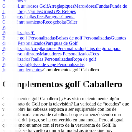
Accesorios
▼
Guantes
Luminosos Golf
Arreglapiques
Marcadores
Fundas
Funda de
Lluvia
Libros
Varillas
Grips
GPS Relojes
Telemetros
Toallas
Tees
Paraguas
Cuenta
Golpes
Entrenamiento
Recogebolas
Taller
Packs
Personalizados
▼
Bolas de golf Personalizadas
Bolsas de golf Personalizadas
Guantes
de Golf Personalizados
Paraguas de Golf
Personalizados
Arreglapiques Personalizados
Clips de gorra para
Golf Personalizados
Marcadores Personalizados
Tees
Personalizados
Toallas Personalizadas
Ropa de golf
Personalizada
Bolsas de viaje Personalizadas
Inicio
/
Complementos
/
Complementos golf Caballero
Complementos golf Caballero
Complementos golf Caballero | ¿Has visto recientemente algún
campeonato de Golf por la televisión? La variedad de “tocados” que
vemos sobre las cabezas empieza a ser equiparable con los de
alguna afamada carrera de caballos.Lo que comenzó siendo una
necesidad del juego, se ha convertido en una moda. Pero, al igual
que nos encontramos con el resto de la vestimenta de Golf, la
tecnología se ha vuelto a unir a la moda.Las gorras que hoy