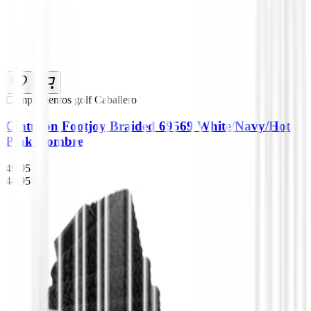
Complementos golf Caballero
Cinturón Footjoy Braided 69569 White/Navy/Hot
Pink Hombre
49,95 €
44,95 €