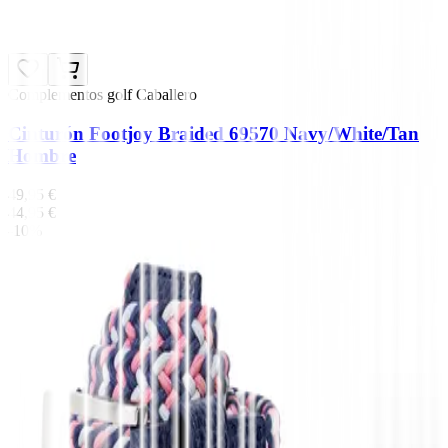
Complementos golf Caballero
Cinturón Footjoy Braided 69570 Navy/White/Tan
Hombre
49,95 €
44,95 €
-10%