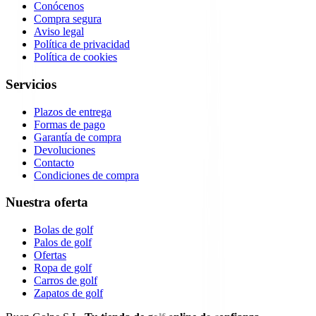
Conócenos
Compra segura
Aviso legal
Política de privacidad
Política de cookies
Servicios
Plazos de entrega
Formas de pago
Garantía de compra
Devoluciones
Contacto
Condiciones de compra
Nuestra oferta
Bolas de golf
Palos de golf
Ofertas
Ropa de golf
Carros de golf
Zapatos de golf