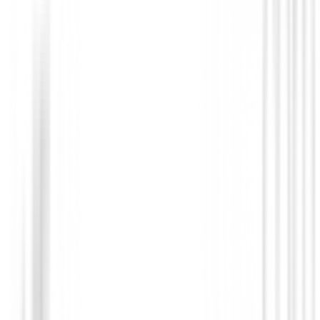
Descripción Detallada
Chaqueta Nivo Indie Mujer
. Manténgase abrigado 
chaqueta de manga larga con cremallera frontal comp
Cuenta con bolsillos frontales con cremallera ocultos, 
simulado y puños con ribete elástico.
Ropa deportiva de primera calidad y fácil cuidado bri
de golf y en la mesa de la cena, adornando todos sus
desde la primavera hasta el otoño. Porque las mujeres
merecen lo mejor en estilo y funcionalidad.
Sin opiniones
Todavía no hay opiniones para este producto.
Sé el primero en dejar una opinión cuando recibas tu 
Debes iniciar sesión para dejar una opinión sobre este
Iniciar Sesión