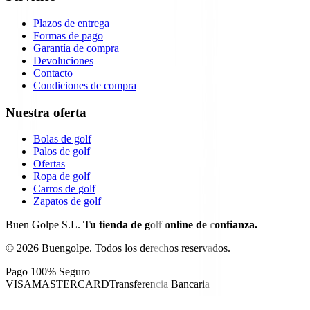
Plazos de entrega
Formas de pago
Garantía de compra
Devoluciones
Contacto
Condiciones de compra
Nuestra oferta
Bolas de golf
Palos de golf
Ofertas
Ropa de golf
Carros de golf
Zapatos de golf
Buen Golpe S.L.
Tu tienda de golf online de confianza.
©
2026
Buengolpe.
Todos los derechos reservados.
Pago 100% Seguro
VISA
MASTERCARD
Transferencia Bancaria