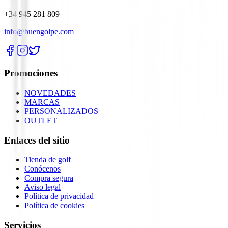
+34 945 281 809
info@buengolpe.com
Promociones
NOVEDADES
MARCAS
PERSONALIZADOS
OUTLET
Enlaces del sitio
Tienda de golf
Conócenos
Compra segura
Aviso legal
Política de privacidad
Política de cookies
Servicios