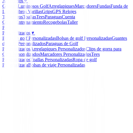
Accesorios
▼
Guantes
Luminosos Golf
Arreglapiques
Marcadores
Fundas
Funda de
Lluvia
Libros
Varillas
Grips
GPS Relojes
Telemetros
Toallas
Tees
Paraguas
Cuenta
Golpes
Entrenamiento
Recogebolas
Taller
Packs
Personalizados
▼
Bolas de golf Personalizadas
Bolsas de golf Personalizadas
Guantes
de Golf Personalizados
Paraguas de Golf
Personalizados
Arreglapiques Personalizados
Clips de gorra para
Golf Personalizados
Marcadores Personalizados
Tees
Personalizados
Toallas Personalizadas
Ropa de golf
Personalizada
Bolsas de viaje Personalizadas
Inicio
/
Ropa de golf - Liquidación!
/
Chaqueta Lyle & S
Stretch Quilted Ref.1760 Azul Marino
-
36
%
Lyle & Scott
Chaqueta Lyle & Scott 
Stretch Quilted Ref.1760