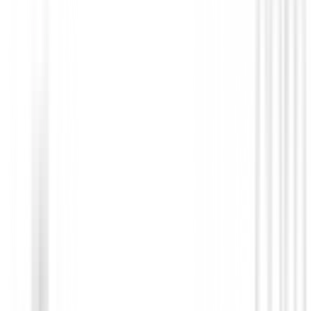
Chaquetas Caballero
Chaqueta Joluvi Heat Revel Talla XL
180,00 €