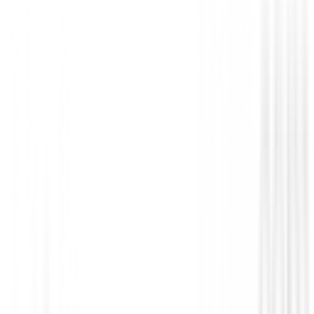
Chaquetas Caballero
Chaqueta Lyle & Scott Back Stretch Quil
Ref.1760 Negra Talla XL
155,00 €
79,99 €
Desde