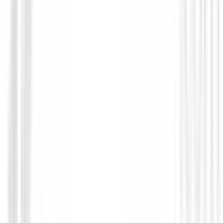
Chaqueta Footjoy ThermoSeries Hybrid
180,00 €
153,00 €
Desde