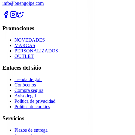
info@buengolpe.com
Promociones
NOVEDADES
MARCAS
PERSONALIZADOS
OUTLET
Enlaces del sitio
Tienda de golf
Conócenos
Compra segura
Aviso legal
Política de privacidad
Política de cookies
Servicios
Plazos de entrega