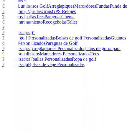
Accesorios
▼
Guantes
Luminosos Golf
Arreglapiques
Marcadores
Fundas
Funda de
Lluvia
Libros
Varillas
Grips
GPS Relojes
Telemetros
Toallas
Tees
Paraguas
Cuenta
Golpes
Entrenamiento
Recogebolas
Taller
Packs
Personalizados
▼
Bolas de golf Personalizadas
Bolsas de golf Personalizadas
Guantes
de Golf Personalizados
Paraguas de Golf
Personalizados
Arreglapiques Personalizados
Clips de gorra para
Golf Personalizados
Marcadores Personalizados
Tees
Personalizados
Toallas Personalizadas
Ropa de golf
Personalizada
Bolsas de viaje Personalizadas
Inicio
/
Chaquetas Caballero
/
Chaqueta Lyle & Scott Ba
Quilted Ref.1760 Negra Talla XL
-
42
%
Lyle & Scott
Chaqueta Lyle & Scott 
Stretch Quilted Ref.176
Talla XL