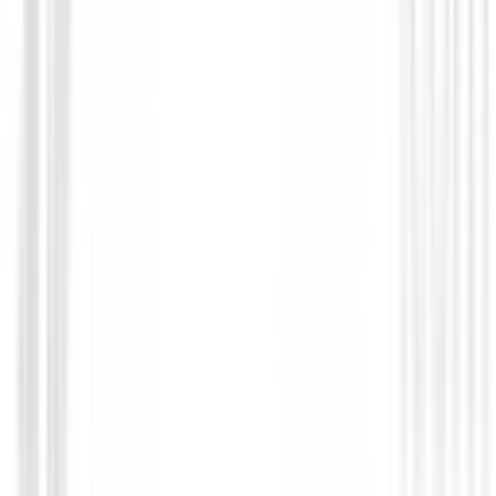
153,00 €
Desde