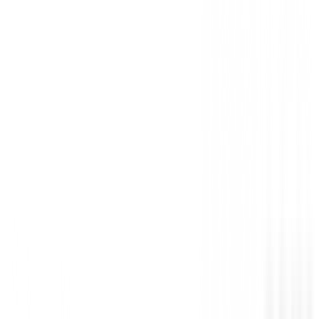
Sé el primero en dejar una opinión cuando recibas tu 
Debes iniciar sesión para dejar una opinión sobre este
Iniciar Sesión
También te puede interesar