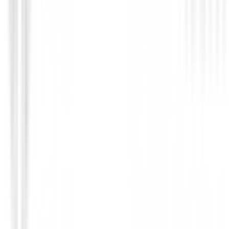
Chaquetas Caballero
Chaqueta Footjoy ThermoSeries Hybrid