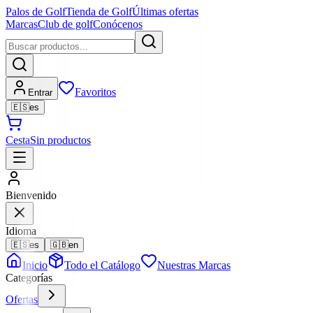
Palos de Golf
Tienda de Golf
Últimas ofertas
Marcas
Club de golf
Conócenos
Favoritos
Entrar
🇪🇸
es
Cesta
Sin productos
Bienvenido
Idioma
🇪🇸
es
🇬🇧
en
Inicio
Todo el Catálogo
Nuestras Marcas
Categorías
Ofertas