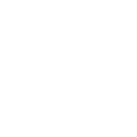
Precio bajo consulta
Género
:
Hombre
Producto inactivo (No disponible)
No disponible
Anterior
Chaqueta Footjoy HydroLite X 89924 Homb
Siguiente
SKLZ SWING GUIDE TRAINER
Descripción Detallada
Chaqueta Footjoy HydroLite X 89925