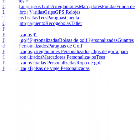
Accesorios
▼
Guantes
Luminosos Golf
Arreglapiques
Marcadores
Fundas
Funda de
Lluvia
Libros
Varillas
Grips
GPS Relojes
Telemetros
Toallas
Tees
Paraguas
Cuenta
Golpes
Entrenamiento
Recogebolas
Taller
Packs
Personalizados
▼
Bolas de golf Personalizadas
Bolsas de golf Personalizadas
Guantes
de Golf Personalizados
Paraguas de Golf
Personalizados
Arreglapiques Personalizados
Clips de gorra para
Golf Personalizados
Marcadores Personalizados
Tees
Personalizados
Toallas Personalizadas
Ropa de golf
Personalizada
Bolsas de viaje Personalizadas
Inicio
/
Novedades
/
Chaqueta Footjoy HydroLite X 899
FootJoy
Chaqueta Footjoy Hydro
89925 Talla L
Ref:
89925