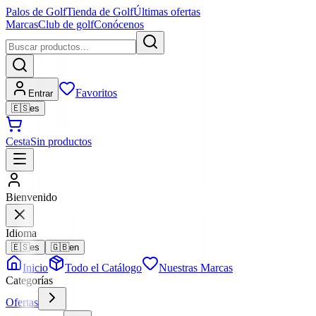
Palos de Golf
Tienda de Golf
Últimas ofertas
Marcas
Club de golf
Conócenos
Favoritos
Entrar
🇪🇸
es
Cesta
Sin productos
Bienvenido
Idioma
🇪🇸
es
🇬🇧
en
Inicio
Todo el Catálogo
Nuestras Marcas
Categorías
Ofertas