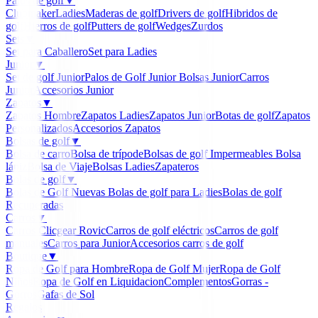
Palos de golf
▼
Clubmaker
Ladies
Maderas de golf
Drivers de golf
Hibridos de
golf
Hierros de golf
Putters de golf
Wedges
Zurdos
Sets
▼
Set para Caballero
Set para Ladies
Junior
▼
Set de golf Junior
Palos de Golf Junior
Bolsas Junior
Carros
Junior
Accesorios Junior
Zapatos
▼
Zapatos Hombre
Zapatos Ladies
Zapatos Junior
Botas de golf
Zapatos
Personalizados
Accesorios Zapatos
Bolsas de golf
▼
Bolsa de carro
Bolsa de trípode
Bolsas de golf Impermeables
Bolsa
lápiz
Bolsa de Viaje
Bolsas Ladies
Zapateros
Bolas de golf
▼
Bolas de Golf Nuevas
Bolas de golf para Ladies
Bolas de golf
Recuperadas
Carros
▼
Carros Clicgear Rovic
Carros de golf eléctricos
Carros de golf
manuales
Carros para Junior
Accesorios carros de golf
Boutique
▼
Ropa de Golf para Hombre
Ropa de Golf Mujer
Ropa de Golf
Niños
Ropa de Golf en Liquidacion
Complementos
Gorras -
Gorros
Gafas de Sol
Regalos