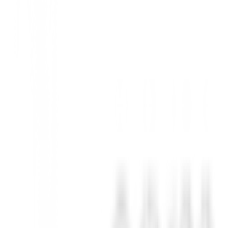
f FootJoy Traditions Blucher 57968 para Hombre
. Diseñados para el
a.
1 año de garantía de impermeabilidad!
 el primer momento hasta el último hoyo.
e flexible, ligera y superamortiguada que reduce la fatiga.
 cada swing y paso, en cualquier tipo de terreno.
as formas de pie.