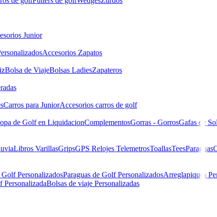
ros de golf
Putters de golf
Wedges
Zurdos
esorios Junior
ersonalizados
Accesorios Zapatos
iz
Bolsa de Viaje
Bolsas Ladies
Zapateros
eradas
es
Carros para Junior
Accesorios carros de golf
opa de Golf en Liquidacion
Complementos
Gorras - Gorros
Gafas de So
luvia
Libros
Varillas
Grips
GPS Relojes Telemetros
Toallas
Tees
Paraguas
C
 Golf Personalizados
Paraguas de Golf Personalizados
Arreglapiques Pe
f Personalizada
Bolsas de viaje Personalizadas
Traditions Blucher 57968 Hombre