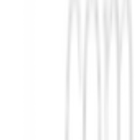
 Su construcción ligera y la espuma superamortiguada te harán sentir c
golf
, FootJoy te ofrece la confianza para concentrarte plenamente en tu
Blucher 57968 Hombre
hoy mismo y siente la diferencia en el campo!