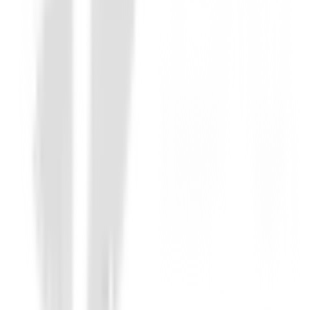
129,99 €
115,00 €