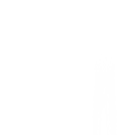
ions Blucher 57968 Hombre