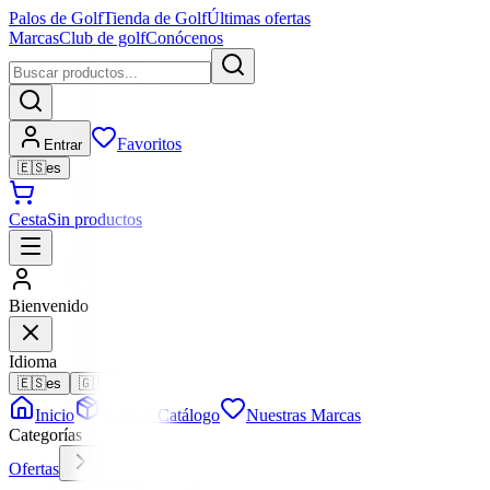
Palos de Golf
Tienda de Golf
Últimas ofertas
Marcas
Club de golf
Conócenos
Favoritos
Entrar
🇪🇸
es
Cesta
Sin productos
Bienvenido
Idioma
🇪🇸
es
🇬🇧
en
Inicio
Todo el Catálogo
Nuestras Marcas
Categorías
Ofertas