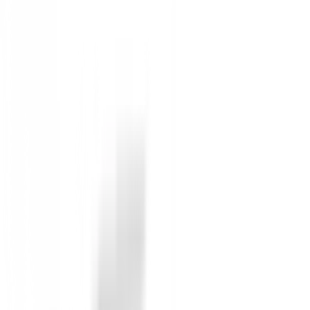
eleva tu juego!
Sin opiniones
Todavía no hay opiniones para este producto.
Sé el primero en dejar una opinión cuando recibas tu 
Debes iniciar sesión para dejar una opinión sobre este
Iniciar Sesión
También te puede interesar