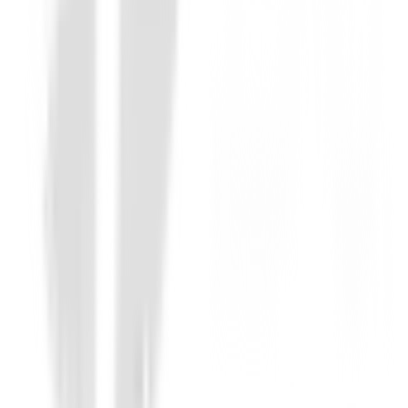
Chalecos golf Hombre
Chaleco FootJoy Full Zip Navy 88456 