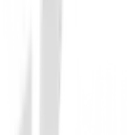
Chalecos golf Hombre
Chaleco Footjoy Hybrid 88825 Azul Tall
149,00 €
99,00 €
Desde