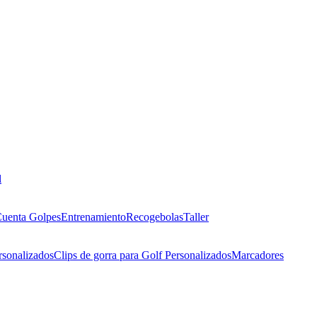
l
uenta Golpes
Entrenamiento
Recogebolas
Taller
rsonalizados
Clips de gorra para Golf Personalizados
Marcadores