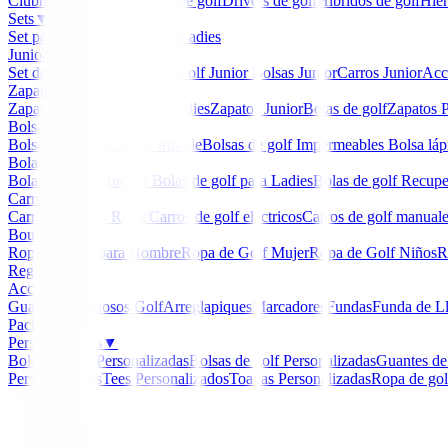
Clubmaker
Ladies
Maderas de golf
Drivers de golf
Hibridos de golf
Hier
Sets
▼
Set para Caballero
Set para Ladies
Junior
▼
Set de golf Junior
Palos de Golf Junior
Bolsas Junior
Carros Junior
Acc
Zapatos
▼
Zapatos Hombre
Zapatos Ladies
Zapatos Junior
Botas de golf
Zapatos P
Bolsas de golf
▼
Bolsa de carro
Bolsa de trípode
Bolsas de golf Impermeables
Bolsa láp
Bolas de golf
▼
Bolas de Golf Nuevas
Bolas de golf para Ladies
Bolas de golf Recup
Carros
▼
Carros Clicgear Rovic
Carros de golf eléctricos
Carros de golf manual
Boutique
▼
Ropa de Golf para Hombre
Ropa de Golf Mujer
Ropa de Golf Niños
R
Regalos
Accesorios
▼
Guantes
Luminosos Golf
Arreglapiques
Marcadores
Fundas
Funda de L
Packs
Personalizados
▼
Bolas de golf Personalizadas
Bolsas de golf Personalizadas
Guantes de
Personalizados
Tees Personalizados
Toallas Personalizadas
Ropa de gol
Inicio
/
Chalecos golf Hombre
/
Chaleco Ping Aaran P0