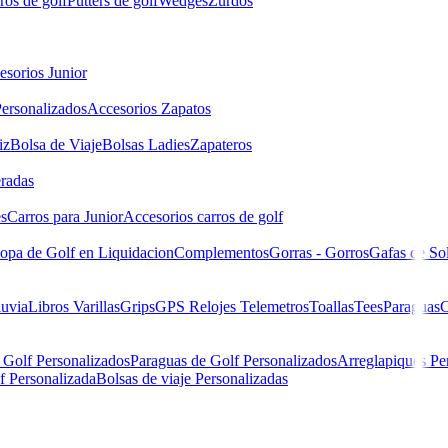
ros de golf
Putters de golf
Wedges
Zurdos
esorios Junior
ersonalizados
Accesorios Zapatos
iz
Bolsa de Viaje
Bolsas Ladies
Zapateros
eradas
es
Carros para Junior
Accesorios carros de golf
opa de Golf en Liquidacion
Complementos
Gorras - Gorros
Gafas de So
luvia
Libros
Varillas
Grips
GPS Relojes Telemetros
Toallas
Tees
Paraguas
C
 Golf Personalizados
Paraguas de Golf Personalizados
Arreglapiques Pe
f Personalizada
Bolsas de viaje Personalizadas
3699-INY Steel/Marl/Black Talla XL