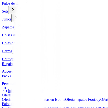
Palos de golf
Sets
Junior
Zapatos
Bolsas de golf
Bolas de golf
Carros
Boutique
Regalos
Accesorios
Packs
Personalizados
Iniciar Sesión / Registro
Ofertas
▼
Ofertas en Palos de golf
Ofertas en Bolsas
Oferta zapatos FootJoy
Ofer
Palos de golf
▼