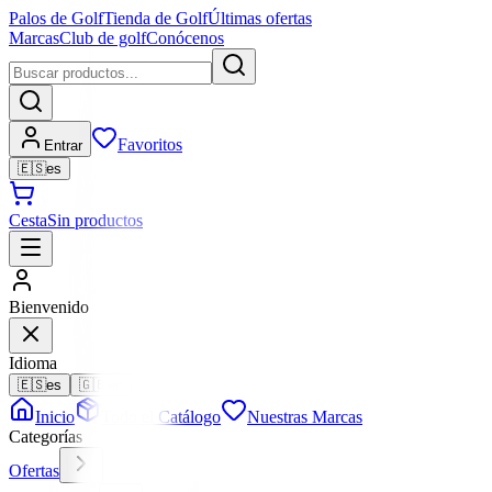
Palos de Golf
Tienda de Golf
Últimas ofertas
Marcas
Club de golf
Conócenos
Favoritos
Entrar
🇪🇸
es
Cesta
Sin productos
Bienvenido
Idioma
🇪🇸
es
🇬🇧
en
Inicio
Todo el Catálogo
Nuestras Marcas
Categorías
Ofertas