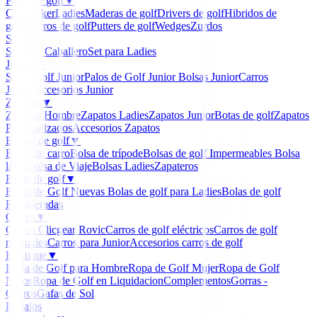
Palos de golf
▼
Clubmaker
Ladies
Maderas de golf
Drivers de golf
Hibridos de
golf
Hierros de golf
Putters de golf
Wedges
Zurdos
Sets
▼
Set para Caballero
Set para Ladies
Junior
▼
Set de golf Junior
Palos de Golf Junior
Bolsas Junior
Carros
Junior
Accesorios Junior
Zapatos
▼
Zapatos Hombre
Zapatos Ladies
Zapatos Junior
Botas de golf
Zapatos
Personalizados
Accesorios Zapatos
Bolsas de golf
▼
Bolsa de carro
Bolsa de trípode
Bolsas de golf Impermeables
Bolsa
lápiz
Bolsa de Viaje
Bolsas Ladies
Zapateros
Bolas de golf
▼
Bolas de Golf Nuevas
Bolas de golf para Ladies
Bolas de golf
Recuperadas
Carros
▼
Carros Clicgear Rovic
Carros de golf eléctricos
Carros de golf
manuales
Carros para Junior
Accesorios carros de golf
Boutique
▼
Ropa de Golf para Hombre
Ropa de Golf Mujer
Ropa de Golf
Niños
Ropa de Golf en Liquidacion
Complementos
Gorras -
Gorros
Gafas de Sol
Regalos