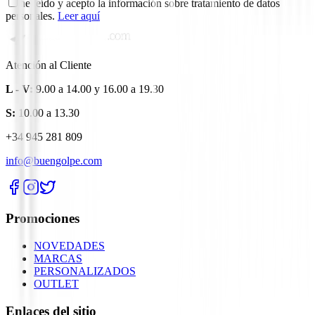
he leído y acepto la información sobre tratamiento de datos
personales.
Leer aquí
Atención al Cliente
L - V:
9.00 a 14.00 y 16.00 a 19.30
S:
10.00 a 13.30
+34 945 281 809
info@buengolpe.com
Promociones
NOVEDADES
MARCAS
PERSONALIZADOS
OUTLET
Enlaces del sitio