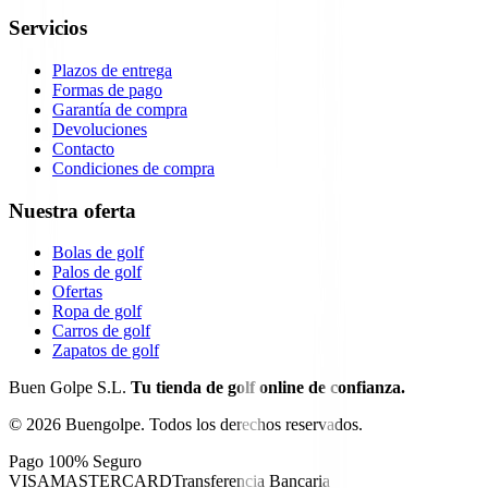
Servicios
Plazos de entrega
Formas de pago
Garantía de compra
Devoluciones
Contacto
Condiciones de compra
Nuestra oferta
Bolas de golf
Palos de golf
Ofertas
Ropa de golf
Carros de golf
Zapatos de golf
Buen Golpe S.L.
Tu tienda de golf online de confianza.
©
2026
Buengolpe.
Todos los derechos reservados.
Pago 100% Seguro
VISA
MASTERCARD
Transferencia Bancaria