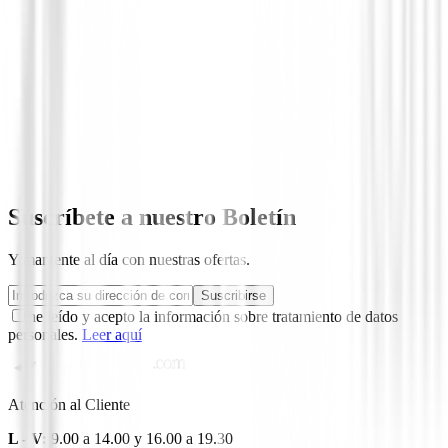
Boutique
Vestido Nivo Lily
112,01 €
75,00 €
Desde
Suscríbete a nuestro Boletín
Y mantente al día con nuestras ofertas.
Suscribirse
he leído y acepto la información sobre tratamiento de datos
personales.
Leer aquí
Atención al Cliente
L - V:
9.00 a 14.00 y 16.00 a 19.30