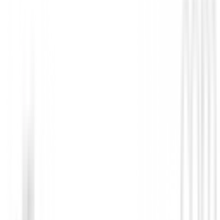
Anterior
Polo Footjoy Thermocool Self Collar Blanco
Hombre
Siguiente
Bermudas Adidas puremotion Stretch 3-Strip
B88753 Junior CRIS CLARO.
Descripción Detallada
Camiseta térmica interior Footjoy manga larga
Ca
Footjoy térmica, le mantendrá seco y confortable graci
tejidos de la mejor calidad. Tejidos antimicrobianos pa
mal olor, y tejidos para regular la temperatura del cuer
perfectamente a la piel.
Sin opiniones
Todavía no hay opiniones para este producto.
Sé el primero en dejar una opinión cuando recibas tu 
Debes iniciar sesión para dejar una opinión sobre este
Iniciar Sesión