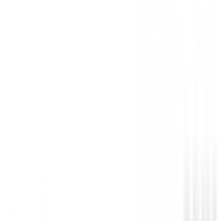
Ref:
667974923560
-
16
%
53,95 €
64,00 €
Desde
COLOR
:
Blanco
TALLA
:
XS
S
M
L
XL
Género
:
Mujer
Producto inactivo (No disponible)
No disponible