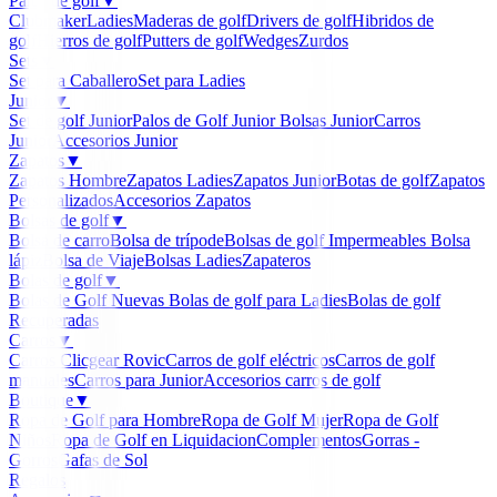
Palos de golf
▼
Clubmaker
Ladies
Maderas de golf
Drivers de golf
Hibridos de
golf
Hierros de golf
Putters de golf
Wedges
Zurdos
Sets
▼
Set para Caballero
Set para Ladies
Junior
▼
Set de golf Junior
Palos de Golf Junior
Bolsas Junior
Carros
Junior
Accesorios Junior
Zapatos
▼
Zapatos Hombre
Zapatos Ladies
Zapatos Junior
Botas de golf
Zapatos
Personalizados
Accesorios Zapatos
Bolsas de golf
▼
Bolsa de carro
Bolsa de trípode
Bolsas de golf Impermeables
Bolsa
lápiz
Bolsa de Viaje
Bolsas Ladies
Zapateros
Bolas de golf
▼
Bolas de Golf Nuevas
Bolas de golf para Ladies
Bolas de golf
Recuperadas
Carros
▼
Carros Clicgear Rovic
Carros de golf eléctricos
Carros de golf
manuales
Carros para Junior
Accesorios carros de golf
Boutique
▼
Ropa de Golf para Hombre
Ropa de Golf Mujer
Ropa de Golf
Niños
Ropa de Golf en Liquidacion
Complementos
Gorras -
Gorros
Gafas de Sol
Regalos