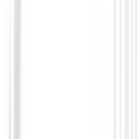
Bermudas Caballero
Bermudas Footjoy Performance Ref.341
95,00 €
79,94 €
Desde