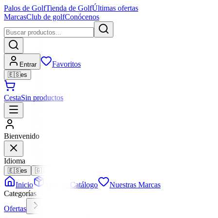
Palos de Golf
Tienda de Golf
Últimas ofertas
Marcas
Club de golf
Conócenos
Favoritos
Entrar
🇪🇸
es
Cesta
Sin productos
Bienvenido
Idioma
🇪🇸
es
🇬🇧
en
Inicio
Todo el Catálogo
Nuestras Marcas
Categorías
Ofertas