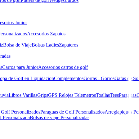
ros de golf
Putters de golf
Wedges
Zurdos
esorios Junior
ersonalizados
Accesorios Zapatos
iz
Bolsa de Viaje
Bolsas Ladies
Zapateros
eradas
es
Carros para Junior
Accesorios carros de golf
opa de Golf en Liquidacion
Complementos
Gorras - Gorros
Gafas de So
luvia
Libros
Varillas
Grips
GPS Relojes Telemetros
Toallas
Tees
Paraguas
C
 Golf Personalizados
Paraguas de Golf Personalizados
Arreglapiques Pe
f Personalizada
Bolsas de viaje Personalizadas
 Bag ’26 (silver/purple)