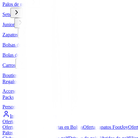
Palos de golf
Sets
Junior
Zapatos
Bolsas de golf
Bolas de golf
Carros
Boutique
Regalos
Accesorios
Packs
Personalizados
Iniciar Sesión / Registro
Ofertas
▼
Ofertas en Palos de golf
Ofertas en Bolsas
Oferta zapatos FootJoy
Ofer
Palos de golf
▼