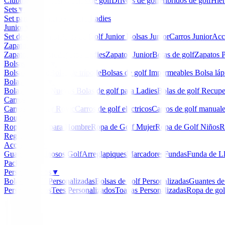
Clubmaker
Ladies
Maderas de golf
Drivers de golf
Hibridos de golf
Hier
Sets
▼
Set para Caballero
Set para Ladies
Junior
▼
Set de golf Junior
Palos de Golf Junior
Bolsas Junior
Carros Junior
Acc
Zapatos
▼
Zapatos Hombre
Zapatos Ladies
Zapatos Junior
Botas de golf
Zapatos P
Bolsas de golf
▼
Bolsa de carro
Bolsa de trípode
Bolsas de golf Impermeables
Bolsa láp
Bolas de golf
▼
Bolas de Golf Nuevas
Bolas de golf para Ladies
Bolas de golf Recup
Carros
▼
Carros Clicgear Rovic
Carros de golf eléctricos
Carros de golf manual
Boutique
▼
Ropa de Golf para Hombre
Ropa de Golf Mujer
Ropa de Golf Niños
R
Regalos
Accesorios
▼
Guantes
Luminosos Golf
Arreglapiques
Marcadores
Fundas
Funda de L
Packs
Personalizados
▼
Bolas de golf Personalizadas
Bolsas de golf Personalizadas
Guantes de
Personalizados
Tees Personalizados
Toallas Personalizadas
Ropa de gol
Inicio
/
Bolsa de trípode
/
CALLAWAY – Chase Dry Stand