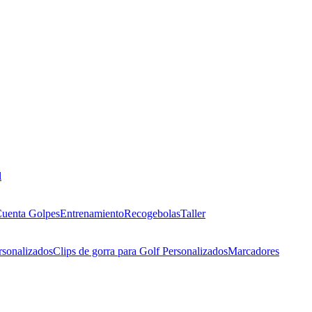
l
uenta Golpes
Entrenamiento
Recogebolas
Taller
rsonalizados
Clips de gorra para Golf Personalizados
Marcadores