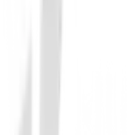
Bolsa de trípode
Bolsa de golf Callaway Chase Dry Stand
269,00 €