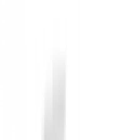
Bolsillo Grande para Ropa:
Espacio amplio pa
Tejido Impermeable 3K con Cremalleras Sel
La
Bolsa de Trípode Callaway Chase Dry '26
es la
un día lluvioso arruine tu pasión por el golf. ¡Equípat
Sin opiniones
Todavía no hay opiniones para este producto.
Sé el primero en dejar una opinión cuando recibas tu 
Debes iniciar sesión para dejar una opinión sobre este
Iniciar Sesión
También te puede interesar