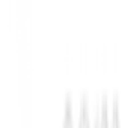
mpo de golf. Diseñada meticulosamente para el golfista exigente, esta bol
 3K
y sus
cremalleras totalmente selladas
aseguran que cada palo, acc
 Con un diseño excepcionalmente ligero, te olvidarás de su peso mientra
 en
plata y morado
no solo añade un toque distintivo, sino que refleja l