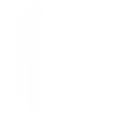
White/White/Blue