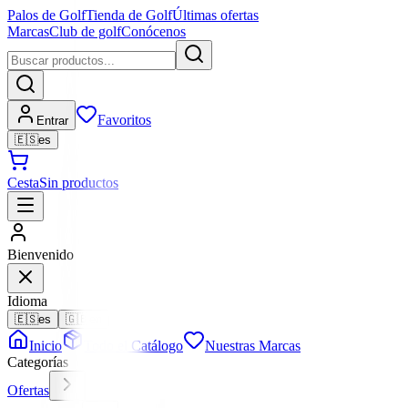
Palos de Golf
Tienda de Golf
Últimas ofertas
Marcas
Club de golf
Conócenos
Favoritos
Entrar
🇪🇸
es
Cesta
Sin productos
Bienvenido
Idioma
🇪🇸
es
🇬🇧
en
Inicio
Todo el Catálogo
Nuestras Marcas
Categorías
Ofertas