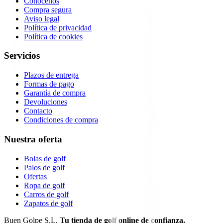
Conócenos
Compra segura
Aviso legal
Política de privacidad
Política de cookies
Servicios
Plazos de entrega
Formas de pago
Garantía de compra
Devoluciones
Contacto
Condiciones de compra
Nuestra oferta
Bolas de golf
Palos de golf
Ofertas
Ropa de golf
Carros de golf
Zapatos de golf
Buen Golpe S.L.
Tu tienda de golf online de confianza.