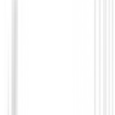
Bolsas de golf
Bolsa Titleist Stadry Cart 14 TB23CT9
358,99 €
279,00 €