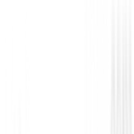
Bolsas de golf
Bolsa Titleist Players S4 StaDry TB26SX
358,99 €
299,95 €