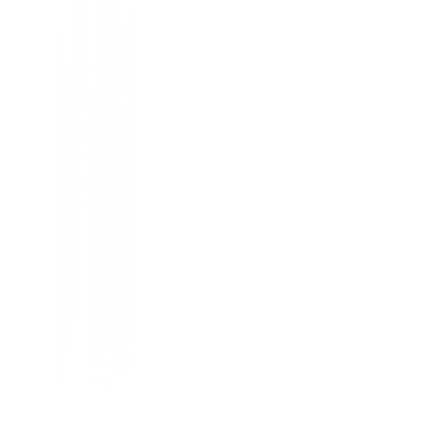
2-400