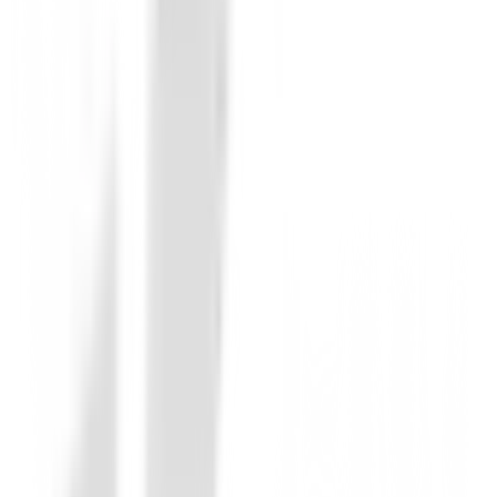
Bolsas de golf