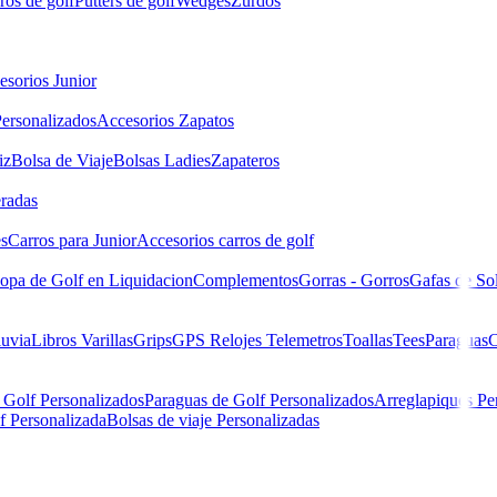
ros de golf
Putters de golf
Wedges
Zurdos
esorios Junior
ersonalizados
Accesorios Zapatos
iz
Bolsa de Viaje
Bolsas Ladies
Zapateros
eradas
es
Carros para Junior
Accesorios carros de golf
opa de Golf en Liquidacion
Complementos
Gorras - Gorros
Gafas de So
luvia
Libros
Varillas
Grips
GPS Relojes Telemetros
Toallas
Tees
Paraguas
C
 Golf Personalizados
Paraguas de Golf Personalizados
Arreglapiques Pe
f Personalizada
Bolsas de viaje Personalizadas
-4 Azul