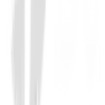
Bolsa Titleist Players S4 StaDry TB26SX
358,99 €
299,95 €