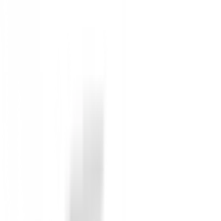
Asa integrada en la parte superior para fa
Estabilidad Optimizada:
Su base moldeada gara
Accesorios Integrados:
Incluye un soporte dedi
Diseño Ligero:
Con un peso de solo
2,6 kg
, e
La
Bolsa de Carro Titleist Cart 14 Azul TB22CT6
la tuya y juega con la confianza que solo Titleist pued
1 opinión
Francisco Velasco Vegara
4 de noviembre de 2019
Buen producto Servicio y entrega perfectas
Debes iniciar sesión para dejar una opinión sobre este
Iniciar Sesión
También te puede interesar