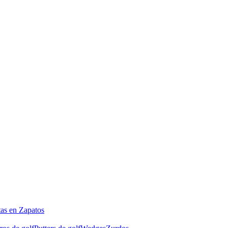
tas en Zapatos