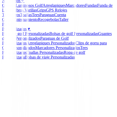
Accesorios
▼
Guantes
Luminosos Golf
Arreglapiques
Marcadores
Fundas
Funda de
Lluvia
Libros
Varillas
Grips
GPS Relojes
Telemetros
Toallas
Tees
Paraguas
Cuenta
Golpes
Entrenamiento
Recogebolas
Taller
Packs
Personalizados
▼
Bolas de golf Personalizadas
Bolsas de golf Personalizadas
Guantes
de Golf Personalizados
Paraguas de Golf
Personalizados
Arreglapiques Personalizados
Clips de gorra para
Golf Personalizados
Marcadores Personalizados
Tees
Personalizados
Toallas Personalizadas
Ropa de golf
Personalizada
Bolsas de viaje Personalizadas
Inicio
/
Bolsa lápiz
/
Bolsa Titleist Carry Bag Ref.TB2
-
14
%
Titleist
Bolsa Titleist Carry Bag
Ref.TB23CY0-Indigo