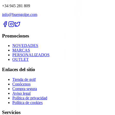
+34 945 281 809
info@buengolpe.com
Promociones
NOVEDADES
MARCAS
PERSONALIZADOS
OUTLET
Enlaces del sitio
Tienda de golf
Conócenos
Compra segura
Aviso legal
Política de privacidad
Política de cookies
Servicios