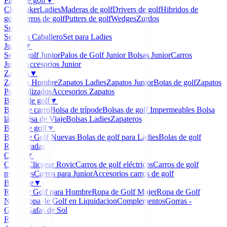
Palos de golf
▼
Clubmaker
Ladies
Maderas de golf
Drivers de golf
Hibridos de
golf
Hierros de golf
Putters de golf
Wedges
Zurdos
Sets
▼
Set para Caballero
Set para Ladies
Junior
▼
Set de golf Junior
Palos de Golf Junior
Bolsas Junior
Carros
Junior
Accesorios Junior
Zapatos
▼
Zapatos Hombre
Zapatos Ladies
Zapatos Junior
Botas de golf
Zapatos
Personalizados
Accesorios Zapatos
Bolsas de golf
▼
Bolsa de carro
Bolsa de trípode
Bolsas de golf Impermeables
Bolsa
lápiz
Bolsa de Viaje
Bolsas Ladies
Zapateros
Bolas de golf
▼
Bolas de Golf Nuevas
Bolas de golf para Ladies
Bolas de golf
Recuperadas
Carros
▼
Carros Clicgear Rovic
Carros de golf eléctricos
Carros de golf
manuales
Carros para Junior
Accesorios carros de golf
Boutique
▼
Ropa de Golf para Hombre
Ropa de Golf Mujer
Ropa de Golf
Niños
Ropa de Golf en Liquidacion
Complementos
Gorras -
Gorros
Gafas de Sol
Regalos