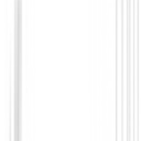
Bolsas de golf Impermeables
Bolsa Ping Hoofer Monsoon Stand Black
345,00 €
276,00 €