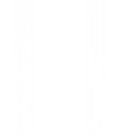
Ref:
881978265277-1-1-1-2
-
20
%
276,00 €
345,00 €
Género
:
Hombre, Mujer
Entrega estimada: De 10 a 12 días laborables
Añadir al Carrito
Anterior
Bolsa Ping Hoofer Monsoon Stand Black/Gr
Siguiente
Bolsa JuCad SUNDAY