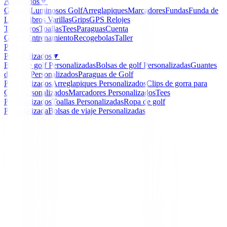
Accesorios
▼
Guantes
Luminosos Golf
Arreglapiques
Marcadores
Fundas
Funda de
Lluvia
Libros
Varillas
Grips
GPS Relojes
Telemetros
Toallas
Tees
Paraguas
Cuenta
Golpes
Entrenamiento
Recogebolas
Taller
Packs
Personalizados
▼
Bolas de golf Personalizadas
Bolsas de golf Personalizadas
Guantes
de Golf Personalizados
Paraguas de Golf
Personalizados
Arreglapiques Personalizados
Clips de gorra para
Golf Personalizados
Marcadores Personalizados
Tees
Personalizados
Toallas Personalizadas
Ropa de golf
Personalizada
Bolsas de viaje Personalizadas
Inicio
/
Bolsa de trípode
/
Bolsa Ping Hoofer Monsoon 
Black/Red
-
20
%
Ping
Bolsa Ping Hoofer Mons
Stand Black/Red