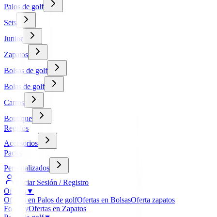
Palos de golf
Sets
Junior
Zapatos
Bolsas de golf
Bolas de golf
Carros
Boutique
Regalos
Accesorios
Packs
Personalizados
Iniciar Sesión / Registro
Ofertas
▼
Ofertas en Palos de golf
Ofertas en Bolsas
Oferta zapatos
FootJoy
Ofertas en Zapatos