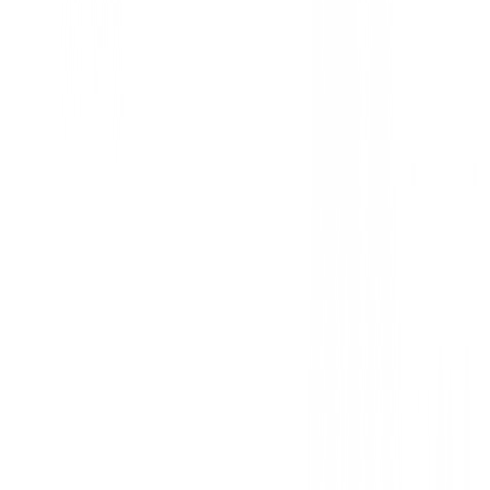
También te puede interesar