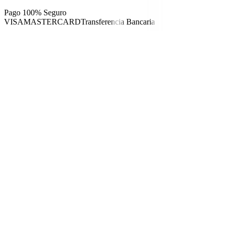
Pago 100% Seguro
VISA
MASTERCARD
Transferencia Bancaria