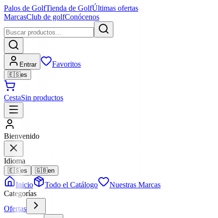
Palos de Golf
Tienda de Golf
Últimas ofertas
Marcas
Club de golf
Conócenos
Favoritos
Entrar
🇪🇸
es
Cesta
Sin productos
Bienvenido
Idioma
🇪🇸
es
🇬🇧
en
Inicio
Todo el Catálogo
Nuestras Marcas
Categorías
Ofertas