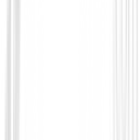
Bolsas de golf Impermeables
Bolsa Ping Pioneer Monsoon Cart Red/B
375,00 €
299,95 €