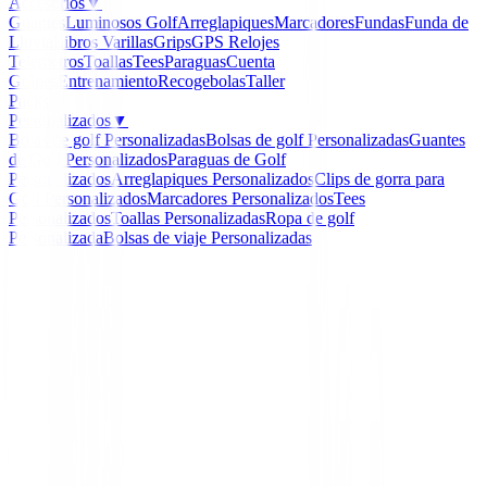
Accesorios
▼
Guantes
Luminosos Golf
Arreglapiques
Marcadores
Fundas
Funda de
Lluvia
Libros
Varillas
Grips
GPS Relojes
Telemetros
Toallas
Tees
Paraguas
Cuenta
Golpes
Entrenamiento
Recogebolas
Taller
Packs
Personalizados
▼
Bolas de golf Personalizadas
Bolsas de golf Personalizadas
Guantes
de Golf Personalizados
Paraguas de Golf
Personalizados
Arreglapiques Personalizados
Clips de gorra para
Golf Personalizados
Marcadores Personalizados
Tees
Personalizados
Toallas Personalizadas
Ropa de golf
Personalizada
Bolsas de viaje Personalizadas
Inicio
/
Bolsa de trípode
/
Bolsa Ping Hoofer Monsoon 
Black/Grey
-
20
%
Ping
Bolsa Ping Hoofer Mons
Stand Black/Grey