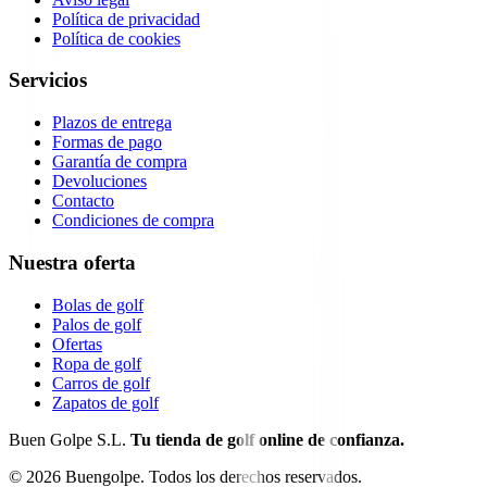
Política de privacidad
Política de cookies
Servicios
Plazos de entrega
Formas de pago
Garantía de compra
Devoluciones
Contacto
Condiciones de compra
Nuestra oferta
Bolas de golf
Palos de golf
Ofertas
Ropa de golf
Carros de golf
Zapatos de golf
Buen Golpe S.L.
Tu tienda de golf online de confianza.
©
2026
Buengolpe.
Todos los derechos reservados.