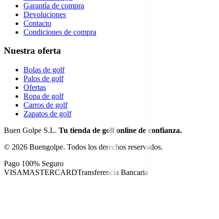
Garantía de compra
Devoluciones
Contacto
Condiciones de compra
Nuestra oferta
Bolas de golf
Palos de golf
Ofertas
Ropa de golf
Carros de golf
Zapatos de golf
Buen Golpe S.L.
Tu tienda de golf online de confianza.
©
2026
Buengolpe.
Todos los derechos reservados.
Pago 100% Seguro
VISA
MASTERCARD
Transferencia Bancaria