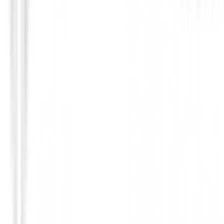
Bolsas de golf Impermeables