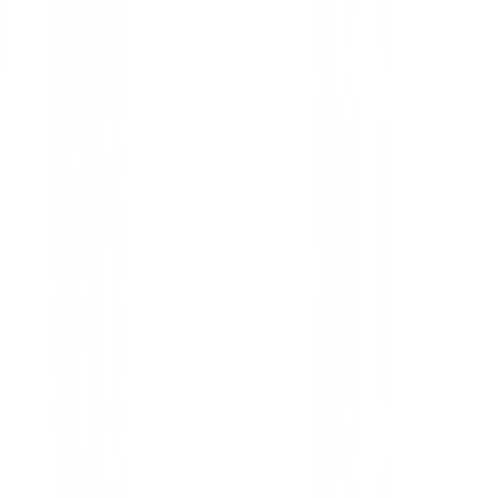
Ref:
881978265277-1-1-2
-
20
%
276,00 €
345,00 €
Género
:
Hombre, Mujer
Entrega estimada: De 10 a 12 días laborables
Agotado
Anterior
Bolsa Sun Mountain H2NO Lite 14W Black/
Siguiente
Bolsa JuCad SUNDAY