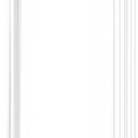
276,00 €