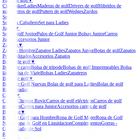
Palos de golf
▼
Clubmaker
Ladies
Maderas de golf
Drivers de golf
Hibridos de
golf
Hierros de golf
Putters de golf
Wedges
Zurdos
Sets
▼
Set para Caballero
Set para Ladies
Junior
▼
Set de golf Junior
Palos de Golf Junior
Bolsas Junior
Carros
Junior
Accesorios Junior
Zapatos
▼
Zapatos Hombre
Zapatos Ladies
Zapatos Junior
Botas de golf
Zapatos
Personalizados
Accesorios Zapatos
Bolsas de golf
▼
Bolsa de carro
Bolsa de trípode
Bolsas de golf Impermeables
Bolsa
lápiz
Bolsa de Viaje
Bolsas Ladies
Zapateros
Bolas de golf
▼
Bolas de Golf Nuevas
Bolas de golf para Ladies
Bolas de golf
Recuperadas
Carros
▼
Carros Clicgear Rovic
Carros de golf eléctricos
Carros de golf
manuales
Carros para Junior
Accesorios carros de golf
Boutique
▼
Ropa de Golf para Hombre
Ropa de Golf Mujer
Ropa de Golf
Niños
Ropa de Golf en Liquidacion
Complementos
Gorras -
Gorros
Gafas de Sol
Regalos