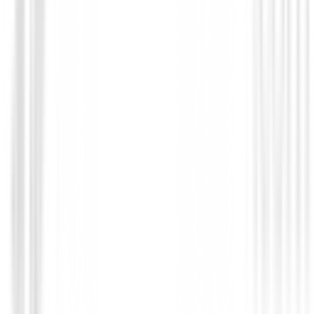
Bolsas de golf
Bolsa Onoff Waterproof Cart Bag OB-58
380,00 €
Desde