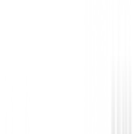
Bolsas de golf
Bolsa Onoff Cart Bag Mujer OB-5724
350,00 €
Desde