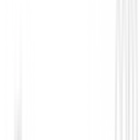
Bolsas de golf