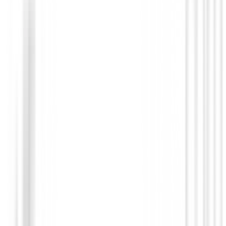
Bolsa Onoff Cart Bag Mujer OB-5722
350,00 €
Desde