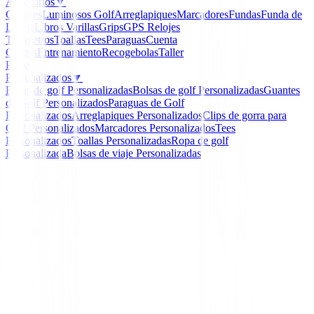
Accesorios
▼
Guantes
Luminosos Golf
Arreglapiques
Marcadores
Fundas
Funda de
Lluvia
Libros
Varillas
Grips
GPS Relojes
Telemetros
Toallas
Tees
Paraguas
Cuenta
Golpes
Entrenamiento
Recogebolas
Taller
Packs
Personalizados
▼
Bolas de golf Personalizadas
Bolsas de golf Personalizadas
Guantes
de Golf Personalizados
Paraguas de Golf
Personalizados
Arreglapiques Personalizados
Clips de gorra para
Golf Personalizados
Marcadores Personalizados
Tees
Personalizados
Toallas Personalizadas
Ropa de golf
Personalizada
Bolsas de viaje Personalizadas
Inicio
/
Bolsa de trípode
/
Bolsa Onoff Waterproof Stan
5924
Onoff
Bolsa Onoff Waterproof
Bag OB-5924