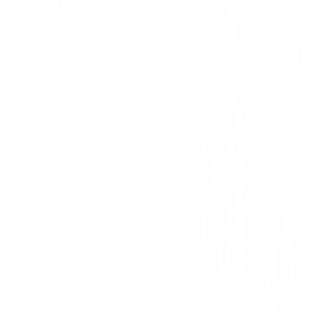
Descripción Detallada
Bolsa Onoff Waterproof Stand Bag OB-5924
Sin opiniones
Todavía no hay opiniones para este producto.
Sé el primero en dejar una opinión cuando recibas tu 
Debes iniciar sesión para dejar una opinión sobre este
Iniciar Sesión
También te puede interesar