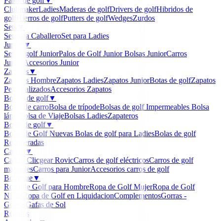
Palos de golf
▼
Clubmaker
Ladies
Maderas de golf
Drivers de golf
Hibridos de
golf
Hierros de golf
Putters de golf
Wedges
Zurdos
Sets
▼
Set para Caballero
Set para Ladies
Junior
▼
Set de golf Junior
Palos de Golf Junior
Bolsas Junior
Carros
Junior
Accesorios Junior
Zapatos
▼
Zapatos Hombre
Zapatos Ladies
Zapatos Junior
Botas de golf
Zapatos
Personalizados
Accesorios Zapatos
Bolsas de golf
▼
Bolsa de carro
Bolsa de trípode
Bolsas de golf Impermeables
Bolsa
lápiz
Bolsa de Viaje
Bolsas Ladies
Zapateros
Bolas de golf
▼
Bolas de Golf Nuevas
Bolas de golf para Ladies
Bolas de golf
Recuperadas
Carros
▼
Carros Clicgear Rovic
Carros de golf eléctricos
Carros de golf
manuales
Carros para Junior
Accesorios carros de golf
Boutique
▼
Ropa de Golf para Hombre
Ropa de Golf Mujer
Ropa de Golf
Niños
Ropa de Golf en Liquidacion
Complementos
Gorras -
Gorros
Gafas de Sol
Regalos