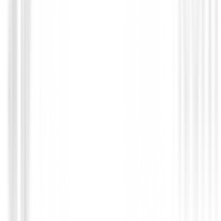
Bolsas de golf Impermeables
Bolsa de Golf Callaway Chase 14 Dry Ca
Navy/Fluo Yellow
269,00 €
239,00 €