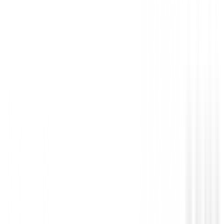
Iniciar Sesión
También te puede interesar