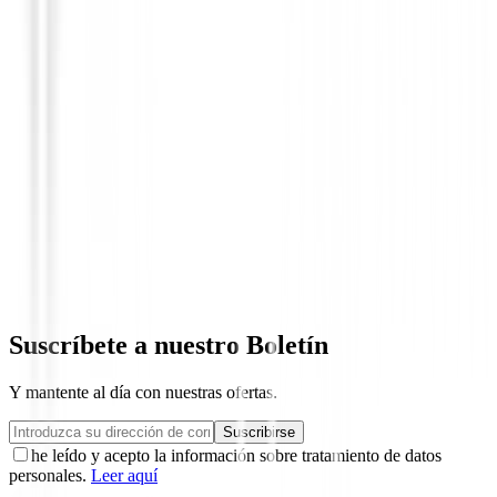
Bolsas de golf Impermeables
Callaway Chase 14 Dry Waterproof Cart
Hydrangea Silver
269,00 €
239,00 €
Suscríbete a nuestro Boletín
Y mantente al día con nuestras ofertas.
Suscribirse
he leído y acepto la información sobre tratamiento de datos
personales.
Leer aquí