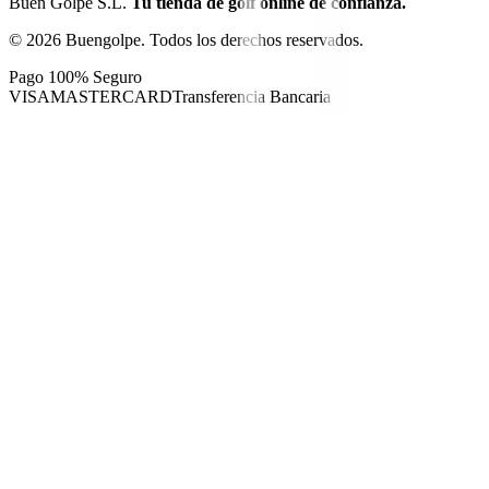
Buen Golpe S.L.
Tu tienda de golf online de confianza.
©
2026
Buengolpe.
Todos los derechos reservados.
Pago 100% Seguro
VISA
MASTERCARD
Transferencia Bancaria