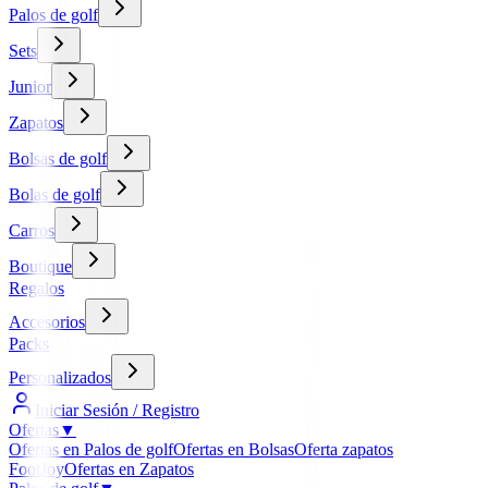
Palos de golf
Sets
Junior
Zapatos
Bolsas de golf
Bolas de golf
Carros
Boutique
Regalos
Accesorios
Packs
Personalizados
Iniciar Sesión / Registro
Ofertas
▼
Ofertas en Palos de golf
Ofertas en Bolsas
Oferta zapatos
FootJoy
Ofertas en Zapatos