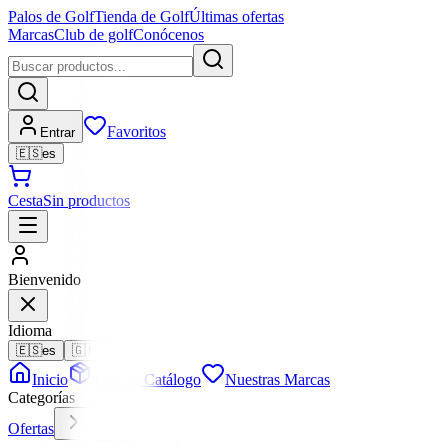
Palos de Golf
Tienda de Golf
Últimas ofertas
Marcas
Club de golf
Conócenos
Favoritos
Entrar
🇪🇸
es
Cesta
Sin productos
Bienvenido
Idioma
🇪🇸
es
🇬🇧
en
Inicio
Todo el Catálogo
Nuestras Marcas
Categorías
Ofertas