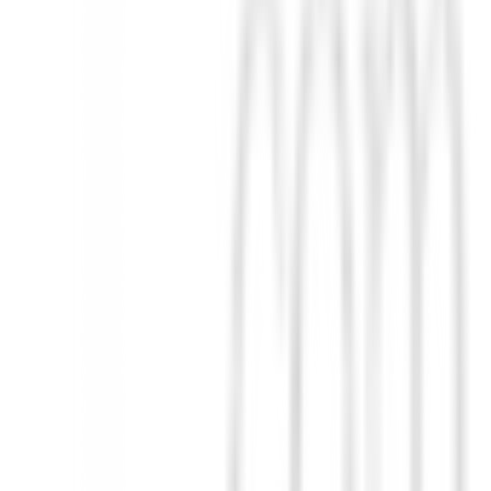
para mejorar tu puntería, la Titleist Pro V1 Enhanced Alignment es tu el
juego corto. Si tu prioridad es la sensación y un vuelo penetrante, la