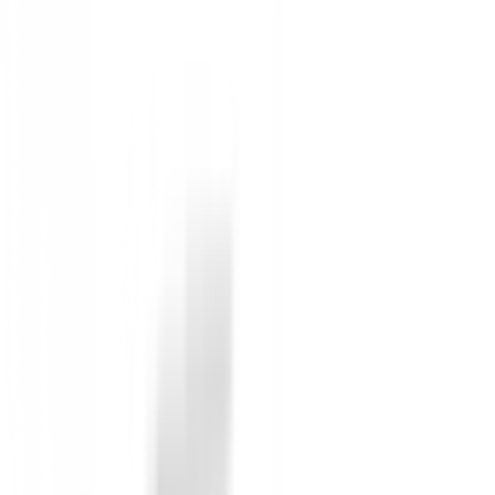
Color Blanco Clásico:
Disponibles en el icóni
¿Por qué elegir la Pro V1 Enhanced Ali
Si buscas optimizar tu juego con una bola que te brind
Es la evolución de la Pro V1, diseñada para llevar tu p
Comparativa con Pro V1x:
La Pro V1 ofrece un vuelo ligeramente más bajo y una 
compañera perfecta.
¡No pierdas esta oportunidad!
Mejora tu juego con l
Sin opiniones
Todavía no hay opiniones para este producto.
Sé el primero en dejar una opinión cuando recibas tu 
Debes iniciar sesión para dejar una opinión sobre este
Iniciar Sesión