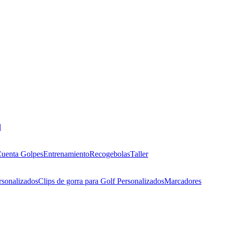
l
uenta Golpes
Entrenamiento
Recogebolas
Taller
rsonalizados
Clips de gorra para Golf Personalizados
Marcadores