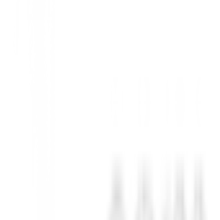
 Superior
ima precisión y un rendimiento excepcional. Estas bolas combinan las 
ello lateral estándar de Titleist. Esto te permite una puntería más pre
a jugadores que prefieren un vuelo de trayectoria media, un efecto muy
1 ofrece una sensación más dulce en el impacto y un control superior a