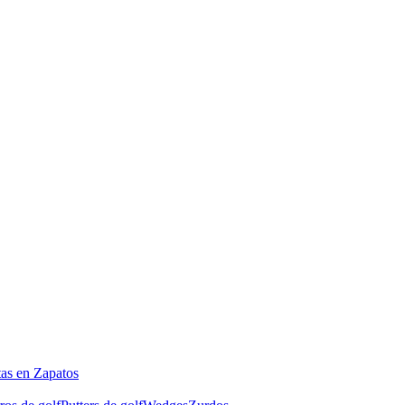
tas en Zapatos