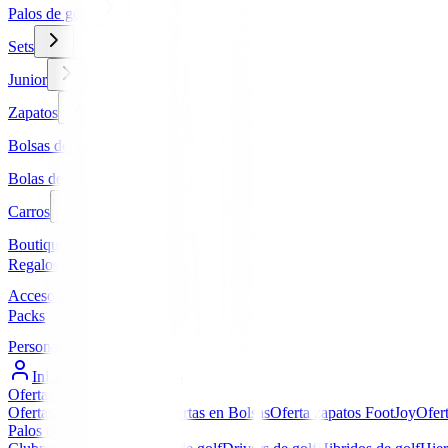
Palos de golf
Sets
Junior
Zapatos
Bolsas de golf
Bolas de golf
Carros
Boutique
Regalos
Accesorios
Packs
Personalizados
Iniciar Sesión / Registro
Ofertas
▼
Ofertas en Palos de golf
Ofertas en Bolsas
Oferta zapatos FootJoy
Ofer
Palos de golf
▼