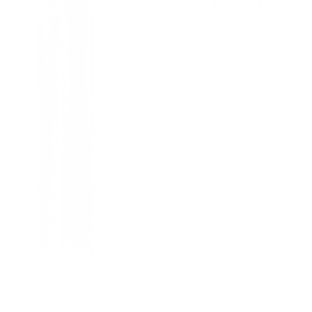
A0P8 Azul Marino