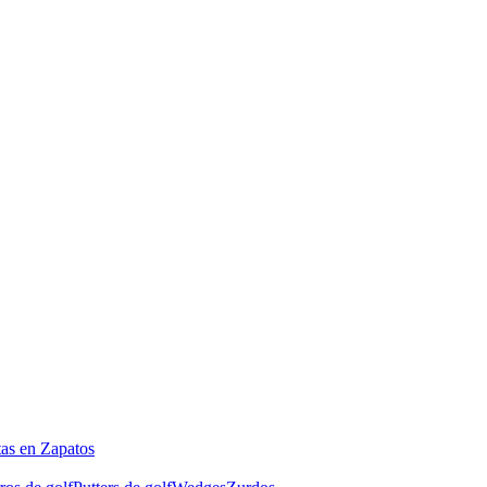
tas en Zapatos