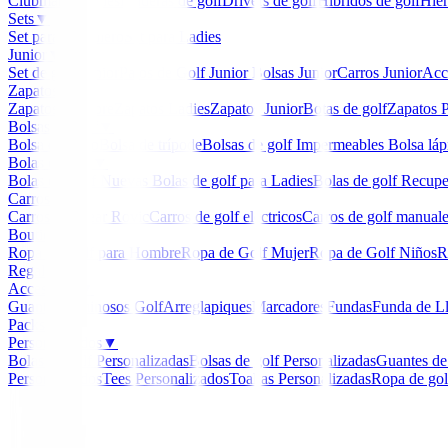
Clubmaker
Ladies
Maderas de golf
Drivers de golf
Hibridos de golf
Hier
Sets
▼
Set para Caballero
Set para Ladies
Junior
▼
Set de golf Junior
Palos de Golf Junior
Bolsas Junior
Carros Junior
Acc
Zapatos
▼
Zapatos Hombre
Zapatos Ladies
Zapatos Junior
Botas de golf
Zapatos P
Bolsas de golf
▼
Bolsa de carro
Bolsa de trípode
Bolsas de golf Impermeables
Bolsa láp
Bolas de golf
▼
Bolas de Golf Nuevas
Bolas de golf para Ladies
Bolas de golf Recup
Carros
▼
Carros Clicgear Rovic
Carros de golf eléctricos
Carros de golf manual
Boutique
▼
Ropa de Golf para Hombre
Ropa de Golf Mujer
Ropa de Golf Niños
R
Regalos
Accesorios
▼
Guantes
Luminosos Golf
Arreglapiques
Marcadores
Fundas
Funda de L
Packs
Personalizados
▼
Bolas de golf Personalizadas
Bolsas de golf Personalizadas
Guantes de
Personalizados
Tees Personalizados
Toallas Personalizadas
Ropa de gol
Inicio
/
Bermudas Caballero
/
Bermudas Callaway Chev
-
14
%
Callaway