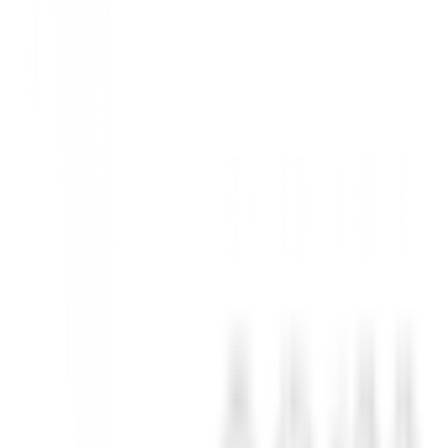
en el Campo
amente para el golfista moderno. Estas bermudas combinan la funcional
rabaja activamente para alejar la humedad de tu cuerpo. Esto significa qu
 en tu juego.