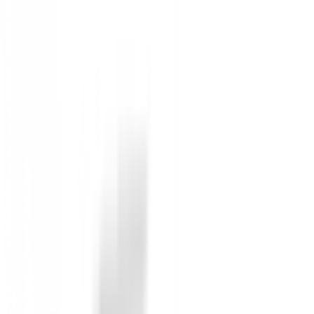
Diseño Moderno y Elegante:
El corte Chev II 
Comodidad Superior:
Ideales para llevar dur
Marca Callaway:
Sinónimo de calidad y rendi
Más allá de sus características técnicas, estas bermud
sacrifiques el confort por el estilo, ni el rendimiento
Mejora tu juego y tu presencia en el green. ¡Aña
Sin opiniones
Todavía no hay opiniones para este producto.
Sé el primero en dejar una opinión cuando recibas tu 
Debes iniciar sesión para dejar una opinión sobre este
Iniciar Sesión
También te puede interesar