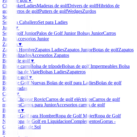
Palos de golf
▼
Clubmaker
Ladies
Maderas de golf
Drivers de golf
Hibridos de
golf
Hierros de golf
Putters de golf
Wedges
Zurdos
Sets
▼
Set para Caballero
Set para Ladies
Junior
▼
Set de golf Junior
Palos de Golf Junior
Bolsas Junior
Carros
Junior
Accesorios Junior
Zapatos
▼
Zapatos Hombre
Zapatos Ladies
Zapatos Junior
Botas de golf
Zapatos
Personalizados
Accesorios Zapatos
Bolsas de golf
▼
Bolsa de carro
Bolsa de trípode
Bolsas de golf Impermeables
Bolsa
lápiz
Bolsa de Viaje
Bolsas Ladies
Zapateros
Bolas de golf
▼
Bolas de Golf Nuevas
Bolas de golf para Ladies
Bolas de golf
Recuperadas
Carros
▼
Carros Clicgear Rovic
Carros de golf eléctricos
Carros de golf
manuales
Carros para Junior
Accesorios carros de golf
Boutique
▼
Ropa de Golf para Hombre
Ropa de Golf Mujer
Ropa de Golf
Niños
Ropa de Golf en Liquidacion
Complementos
Gorras -
Gorros
Gafas de Sol
Regalos