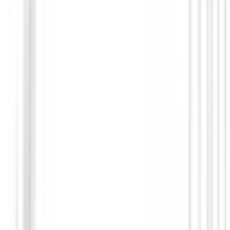
Bermudas Caballero
Bermudas Footjoy Performance Ref.341
95,00 €
79,94 €
Desde