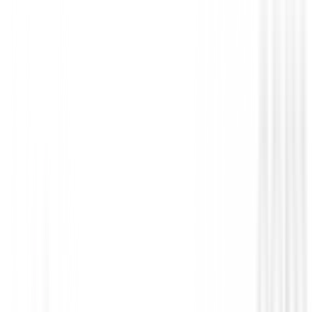
Bermudas Caballero
Bermudas Footjoy Performance Ref.341
95,00 €
79,94 €
Desde