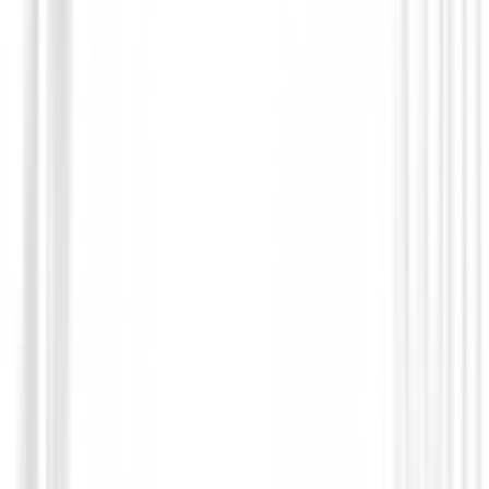
Bermudas Caballero
Bermuda Footjoy Par golf Ref.80164 Az