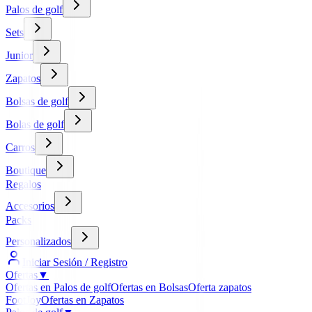
Palos de golf
Sets
Junior
Zapatos
Bolsas de golf
Bolas de golf
Carros
Boutique
Regalos
Accesorios
Packs
Personalizados
Iniciar Sesión / Registro
Ofertas
▼
Ofertas en Palos de golf
Ofertas en Bolsas
Oferta zapatos
FootJoy
Ofertas en Zapatos