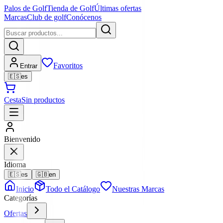
Palos de Golf
Tienda de Golf
Últimas ofertas
Marcas
Club de golf
Conócenos
Favoritos
Entrar
🇪🇸
es
Cesta
Sin productos
Bienvenido
Idioma
🇪🇸
es
🇬🇧
en
Inicio
Todo el Catálogo
Nuestras Marcas
Categorías
Ofertas