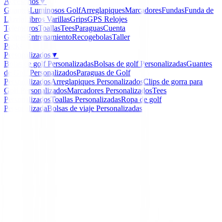
Accesorios
▼
Guantes
Luminosos Golf
Arreglapiques
Marcadores
Fundas
Funda de
Lluvia
Libros
Varillas
Grips
GPS Relojes
Telemetros
Toallas
Tees
Paraguas
Cuenta
Golpes
Entrenamiento
Recogebolas
Taller
Packs
Personalizados
▼
Bolas de golf Personalizadas
Bolsas de golf Personalizadas
Guantes
de Golf Personalizados
Paraguas de Golf
Personalizados
Arreglapiques Personalizados
Clips de gorra para
Golf Personalizados
Marcadores Personalizados
Tees
Personalizados
Toallas Personalizadas
Ropa de golf
Personalizada
Bolsas de viaje Personalizadas
Inicio
/
Bermudas Caballero
/
Bermuda Footloy Par gol
Hombre
-
15
%
FootJoy
Bermuda Footloy Par go
80168 Hombre