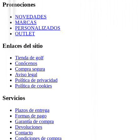
Promociones
NOVEDADES
MARCAS
PERSONALIZADOS
OUTLET
Enlaces del sitio
Tienda de golf
Conócenos
Compra segura
Aviso legal
Política de privacidad
Política de cookies
Servicios
Plazos de entrega
Formas de pago
Garantía de compra
Devoluciones
Contacto
Condiciones de compra