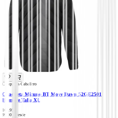
Chaquetas Caballero
Chaqueta Mizuno BT Move Dawn 52GE2501
Hombre Talla XL
160,95 €
99,00 €
Desde