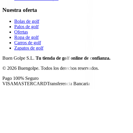
Nuestra oferta
Bolas de golf
Palos de golf
Ofertas
Ropa de golf
Carros de golf
Zapatos de golf
Buen Golpe S.L.
Tu tienda de golf online de confianza.
©
2026
Buengolpe.
Todos los derechos reservados.
Pago 100% Seguro
VISA
MASTERCARD
Transferencia Bancaria