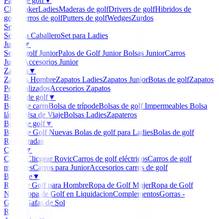
Palos de golf
▼
Clubmaker
Ladies
Maderas de golf
Drivers de golf
Hibridos de
golf
Hierros de golf
Putters de golf
Wedges
Zurdos
Sets
▼
Set para Caballero
Set para Ladies
Junior
▼
Set de golf Junior
Palos de Golf Junior
Bolsas Junior
Carros
Junior
Accesorios Junior
Zapatos
▼
Zapatos Hombre
Zapatos Ladies
Zapatos Junior
Botas de golf
Zapatos
Personalizados
Accesorios Zapatos
Bolsas de golf
▼
Bolsa de carro
Bolsa de trípode
Bolsas de golf Impermeables
Bolsa
lápiz
Bolsa de Viaje
Bolsas Ladies
Zapateros
Bolas de golf
▼
Bolas de Golf Nuevas
Bolas de golf para Ladies
Bolas de golf
Recuperadas
Carros
▼
Carros Clicgear Rovic
Carros de golf eléctricos
Carros de golf
manuales
Carros para Junior
Accesorios carros de golf
Boutique
▼
Ropa de Golf para Hombre
Ropa de Golf Mujer
Ropa de Golf
Niños
Ropa de Golf en Liquidacion
Complementos
Gorras -
Gorros
Gafas de Sol
Regalos