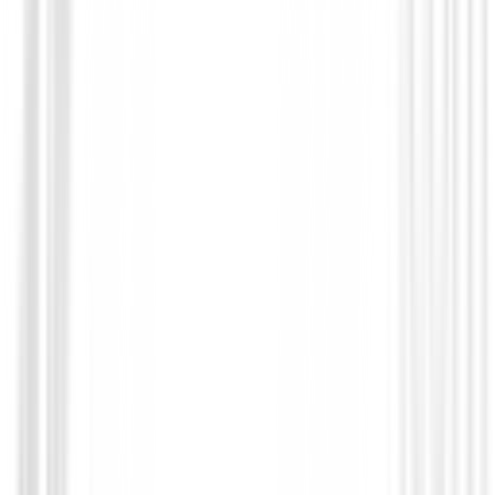
Polos Caballero
Polo Footjoy Micro Feeder Stripe Lisle R
Hombre
95,00 €
76,00 €
Desde