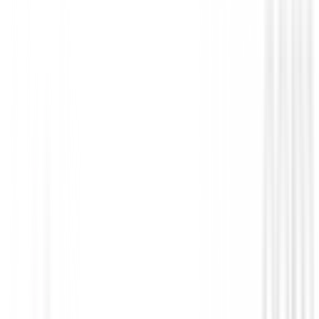
Polos Caballero
Camiseta termica FootJoy ThermoSeries 
Baselayer 31967 Hombre
79,00 €
67,95 €
Desde