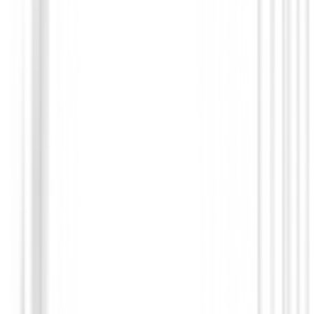
Polos Caballero
Polo FootJoy Pique Solid Shirt Maroon 
Hombre
75,00 €
59,91 €
Desde