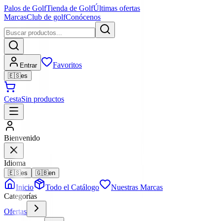
Palos de Golf
Tienda de Golf
Últimas ofertas
Marcas
Club de golf
Conócenos
Favoritos
Entrar
🇪🇸
es
Cesta
Sin productos
Bienvenido
Idioma
🇪🇸
es
🇬🇧
en
Inicio
Todo el Catálogo
Nuestras Marcas
Categorías
Ofertas