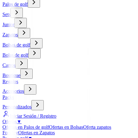
Palos de golf
Sets
Junior
Zapatos
Bolsas de golf
Bolas de golf
Carros
Boutique
Regalos
Accesorios
Packs
Personalizados
Iniciar Sesión / Registro
Ofertas
▼
Ofertas en Palos de golf
Ofertas en Bolsas
Oferta zapatos
FootJoy
Ofertas en Zapatos