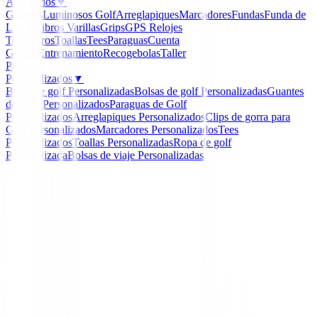
Accesorios
▼
Guantes
Luminosos Golf
Arreglapiques
Marcadores
Fundas
Funda de
Lluvia
Libros
Varillas
Grips
GPS Relojes
Telemetros
Toallas
Tees
Paraguas
Cuenta
Golpes
Entrenamiento
Recogebolas
Taller
Packs
Personalizados
▼
Bolas de golf Personalizadas
Bolsas de golf Personalizadas
Guantes
de Golf Personalizados
Paraguas de Golf
Personalizados
Arreglapiques Personalizados
Clips de gorra para
Golf Personalizados
Marcadores Personalizados
Tees
Personalizados
Toallas Personalizadas
Ropa de golf
Personalizada
Bolsas de viaje Personalizadas
Inicio
/
Polos Caballero
/
Polo Mizuno Move Tech BT G
-
19
%
Mizuno
Polo Mizuno Move Tech
Graphic