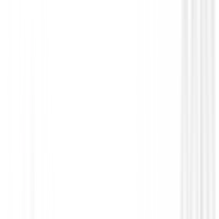
Hibridos de golf
Hibridos Titleist GT1
358,99 €
287,00 €