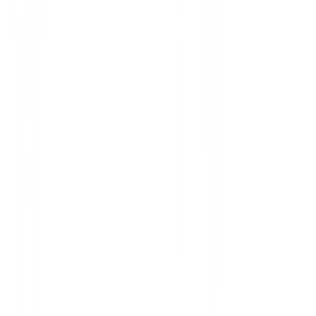
Hibrido Ping G440 HL
365,00 €
309,95 €