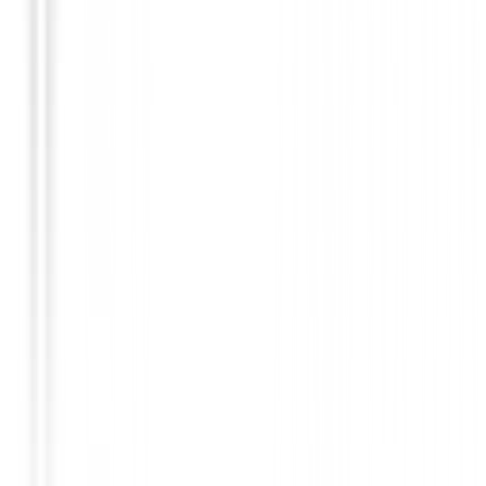
169,00 €
138,99 €
Desde