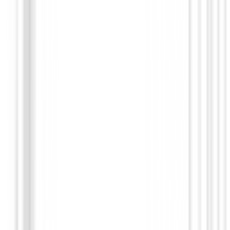
Wedges
Wedges Honma TW-W Copper
249,01 €
199,00 €