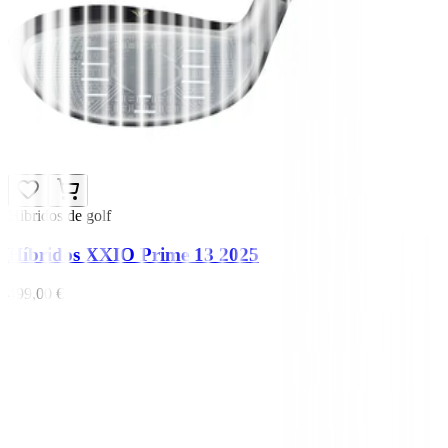
Hibridos de golf
Híbridos XXIO Prime 13 2025
499,00 €