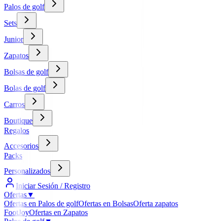
Palos de golf
Sets
Junior
Zapatos
Bolsas de golf
Bolas de golf
Carros
Boutique
Regalos
Accesorios
Packs
Personalizados
Iniciar Sesión / Registro
Ofertas
▼
Ofertas en Palos de golf
Ofertas en Bolsas
Oferta zapatos
FootJoy
Ofertas en Zapatos