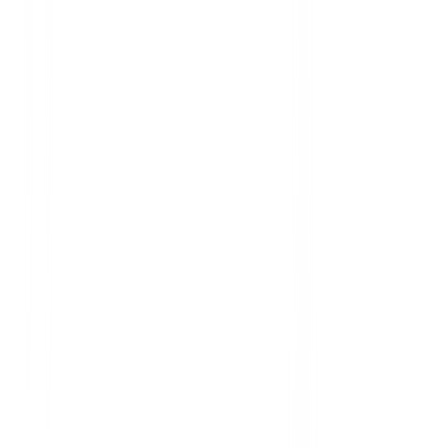
Hibridos de golf