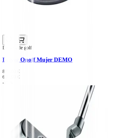
Drivers de golf
Driver Onoff Mujer DEMO
879,00 €
698,99 €
-15%