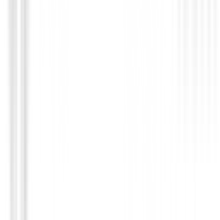
138,99 €
Desde