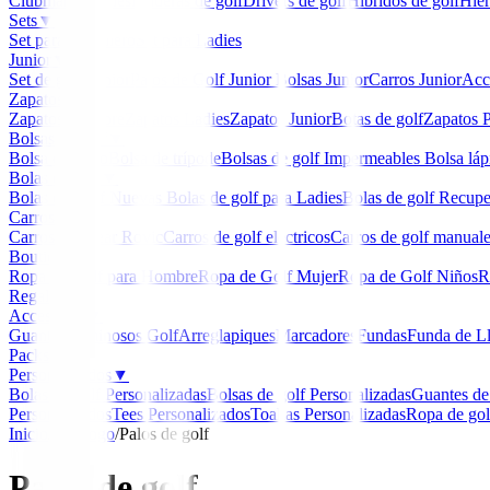
Clubmaker
Ladies
Maderas de golf
Drivers de golf
Hibridos de golf
Hier
Sets
▼
Set para Caballero
Set para Ladies
Junior
▼
Set de golf Junior
Palos de Golf Junior
Bolsas Junior
Carros Junior
Acc
Zapatos
▼
Zapatos Hombre
Zapatos Ladies
Zapatos Junior
Botas de golf
Zapatos P
Bolsas de golf
▼
Bolsa de carro
Bolsa de trípode
Bolsas de golf Impermeables
Bolsa láp
Bolas de golf
▼
Bolas de Golf Nuevas
Bolas de golf para Ladies
Bolas de golf Recup
Carros
▼
Carros Clicgear Rovic
Carros de golf eléctricos
Carros de golf manual
Boutique
▼
Ropa de Golf para Hombre
Ropa de Golf Mujer
Ropa de Golf Niños
R
Regalos
Accesorios
▼
Guantes
Luminosos Golf
Arreglapiques
Marcadores
Fundas
Funda de L
Packs
Personalizados
▼
Bolas de golf Personalizadas
Bolsas de golf Personalizadas
Guantes de
Personalizados
Tees Personalizados
Toallas Personalizadas
Ropa de gol
Inicio
/
Catálogo
/
Palos de golf
Palos de golf