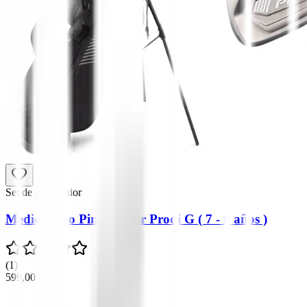
Set de golf Junior
Medio juego Ping Junior Prodi G ( 7 - 9 años )
(
1
)
599,00 €