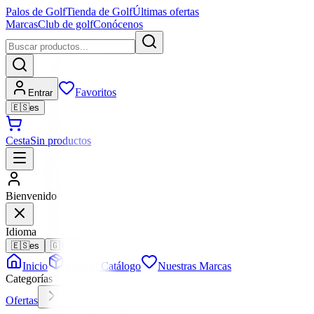
Palos de Golf
Tienda de Golf
Últimas ofertas
Marcas
Club de golf
Conócenos
Favoritos
Entrar
🇪🇸
es
Cesta
Sin productos
Bienvenido
Idioma
🇪🇸
es
🇬🇧
en
Inicio
Todo el Catálogo
Nuestras Marcas
Categorías
Ofertas