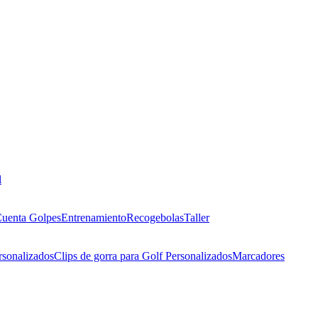
l
uenta Golpes
Entrenamiento
Recogebolas
Taller
rsonalizados
Clips de gorra para Golf Personalizados
Marcadores