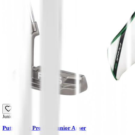
Junior
Putter Ping Prodi G Junior Anser