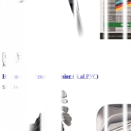
Junior
Hierros Ping Prodi G Junior ( 6 al PW )
535,00 €