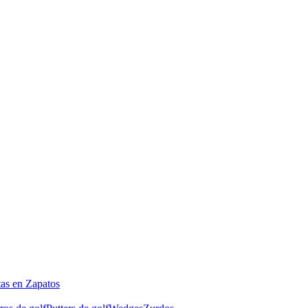
tas en Zapatos