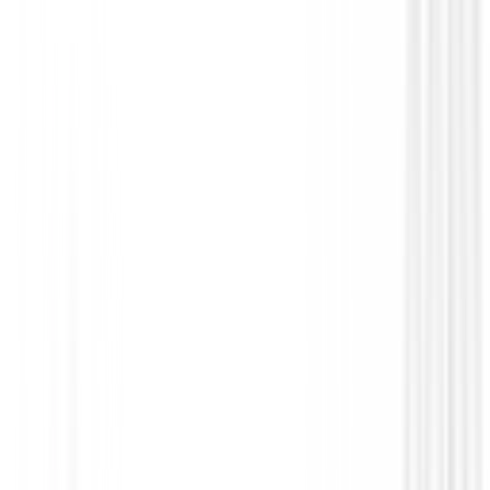
Set de golf Junior
Set Callaway Xj-1 Niños ( 95 Cm a 118 Cm ) Negro
299,00 €
249,95 €
Desde