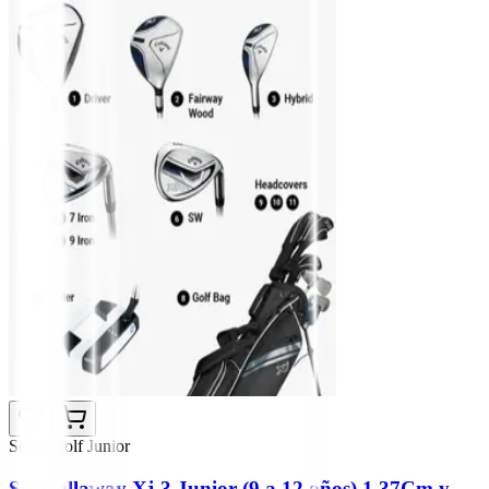
Set de golf Junior
Set Callaway Xj-3 Junior (9 a 12 años) 1,37Cm y