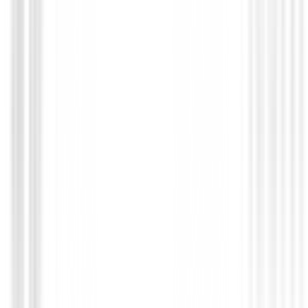
Putters de golf
Putter Ping G LE 4 Louse
390,00 €
329,94 €
Desde