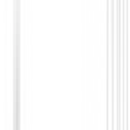
Drivers de golf
Driver Ping G440 LS
685,01 €
599,00 €