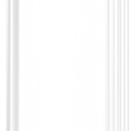
Set para Caballero
Set de golf diestro Wilson Profile Acero
599,00 €
573,64 €