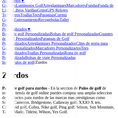
Accesorios
▼
Guantes
Luminosos Golf
Arreglapiques
Marcadores
Fundas
Funda de
Lluvia
Libros
Varillas
Grips
GPS Relojes
Telemetros
Toallas
Tees
Paraguas
Cuenta
Golpes
Entrenamiento
Recogebolas
Taller
Packs
Personalizados
▼
Bolas de golf Personalizadas
Bolsas de golf Personalizadas
Guantes
de Golf Personalizados
Paraguas de Golf
Personalizados
Arreglapiques Personalizados
Clips de gorra para
Golf Personalizados
Marcadores Personalizados
Tees
Personalizados
Toallas Personalizadas
Ropa de golf
Personalizada
Bolsas de viaje Personalizadas
Inicio
/
Palos de golf
/
Zurdos
Zurdos
Palos de golf para zurdos -
En la seccion de
Palos de golf
de
nuestra tienda de golf online puedes comprar una amplia seleccion
de productos para zurdos de las marcas mas prestigiosas como
Scotty Cameron, Bridgestone, Callaway golf, XXIO X ten,
Cleveland golf, Cobra, Nike golf, Ping golf, Srixon, Sun Mountain,
Taylor Made, Titleist, Wilson, Yes Golf.