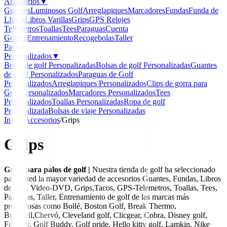
Accesorios
▼
Guantes
Luminosos Golf
Arreglapiques
Marcadores
Fundas
Funda de
Lluvia
Libros
Varillas
Grips
GPS Relojes
Telemetros
Toallas
Tees
Paraguas
Cuenta
Golpes
Entrenamiento
Recogebolas
Taller
Packs
Personalizados
▼
Bolas de golf Personalizadas
Bolsas de golf Personalizadas
Guantes
de Golf Personalizados
Paraguas de Golf
Personalizados
Arreglapiques Personalizados
Clips de gorra para
Golf Personalizados
Marcadores Personalizados
Tees
Personalizados
Toallas Personalizadas
Ropa de golf
Personalizada
Bolsas de viaje Personalizadas
Inicio
/
Accesorios
/
Grips
Grips
Grips para palos de golf |
Nuestra tienda de golf ha seleccionado
para usted la mayor variedad de accesorios Guantes, Fundas, Libros
de golf, Video-DVD, Grips,Tacos, GPS-Telemetros, Toallas, Tees,
Paraguas, Taller, Entrenamiento de golf de las marcas más
prestigiosas como Bollé, Boston Golf, Break Thermo,
Bushnell,Chervó, Cleveland golf, Clicgear, Cobra, Disney golf,
FootJoy, Golf Buddy, Golf pride, Hello kitty golf, Lamkin, Nike