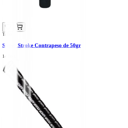
Taller
Super Stroke Contrapeso de 50gr
14,96 €