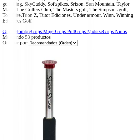
golf, Ping, SkyCaddy, Softspikes, Srixon, Sun Mountain, Taylor
Made, The Golfers Club, The Masters golf, The Simpsons golf,
Top-Flite,Trion Z, Tutor Ediciones, Under armour, Winn, Winning
Edge,Yes Golf
Grips Hombre
Grips Mujer
Grips Putt
Grips Midsize
Grips Niños
Mostrando
53
productos
Ordenar por: