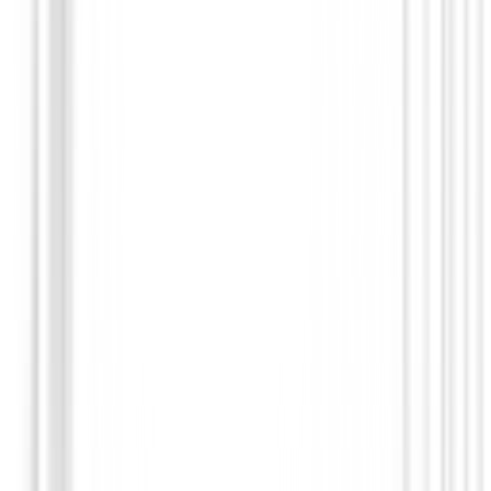
Grips
Grips Golf Pride MCC - Cord Standar Blanco