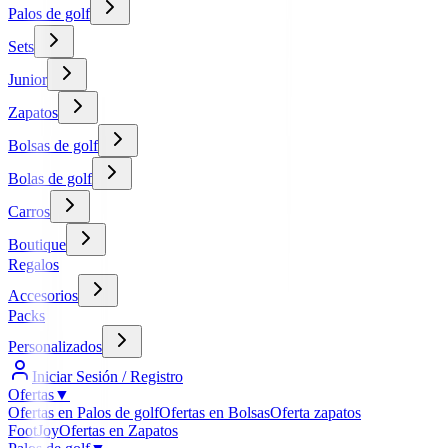
Palos de golf
Sets
Junior
Zapatos
Bolsas de golf
Bolas de golf
Carros
Boutique
Regalos
Accesorios
Packs
Personalizados
Iniciar Sesión / Registro
Ofertas
▼
Ofertas en Palos de golf
Ofertas en Bolsas
Oferta zapatos
FootJoy
Ofertas en Zapatos