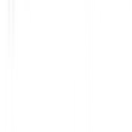
Grips Putt