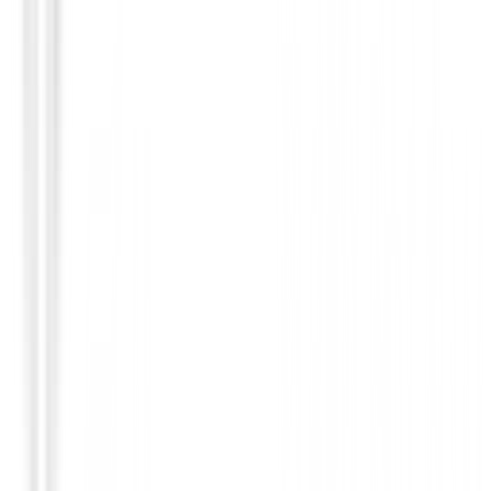
Grips