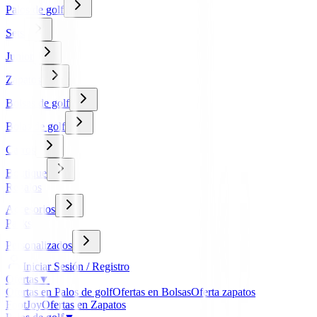
Palos de golf
Sets
Junior
Zapatos
Bolsas de golf
Bolas de golf
Carros
Boutique
Regalos
Accesorios
Packs
Personalizados
Iniciar Sesión / Registro
Ofertas
▼
Ofertas en Palos de golf
Ofertas en Bolsas
Oferta zapatos
FootJoy
Ofertas en Zapatos