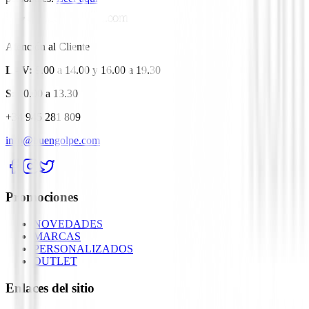
Atención al Cliente
L - V:
9.00 a 14.00 y 16.00 a 19.30
S:
10.00 a 13.30
+34 945 281 809
info@buengolpe.com
Promociones
NOVEDADES
MARCAS
PERSONALIZADOS
OUTLET
Enlaces del sitio