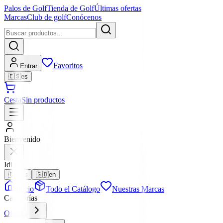
Palos de Golf
Tienda de Golf
Últimas ofertas
Marcas
Club de golf
Conócenos
Favoritos
Entrar
🇪🇸
es
Cesta
Sin productos
Bienvenido
Idioma
🇪🇸
es
🇬🇧
en
Inicio
Todo el Catálogo
Nuestras Marcas
Categorías
Ofertas