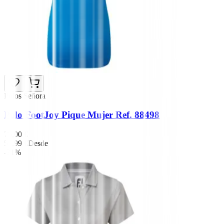
Polos Señora
Polo FootJoy Pique Mujer Ref. 88498
75,00 €
51,99 €
Desde
-31%