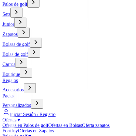
Palos de golf
Sets
Junior
Zapatos
Bolsas de golf
Bolas de golf
Carros
Boutique
Regalos
Accesorios
Packs
Personalizados
Iniciar Sesión / Registro
Ofertas
▼
Ofertas en Palos de golf
Ofertas en Bolsas
Oferta zapatos
FootJoy
Ofertas en Zapatos