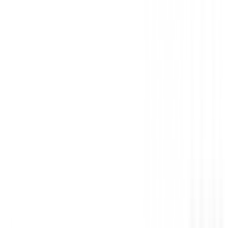
Polos Señora
Polo FootJoy Pique Mujer Ref. 88497
75,00 €
51,99 €
Desde