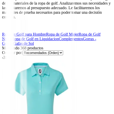
de los materiales de la ropa de golf. Analizaremos sus necesidades y
las ajustaremos al presupuesto adecuado. Le facilitaremos los
materiales de prueba necesarios para poder tomar una decisión
correcta.
Ropa de Golf para Hombre
Ropa de Golf Mujer
Ropa de Golf
Niños
Ropa de Golf en Liquidacion
Complementos
Gorras -
Gorros
Gafas de Sol
Mostrando
368
productos
Ordenar por:
-31%