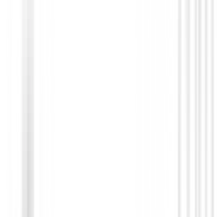
Polos Señora
Polo FootJoy Pique Mujer Ref. 88494
75,00 €
51,99 €
Desde