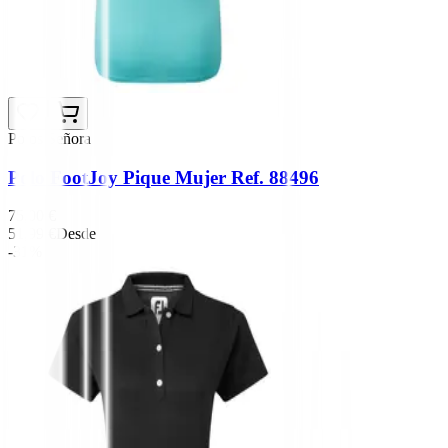
Polos Señora
Polo FootJoy Pique Mujer Ref. 88496
75,00 €
51,99 €
Desde
-31%