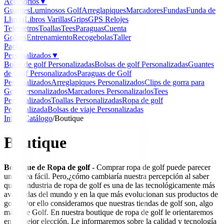
Accesorios
▼
Guantes
Luminosos Golf
Arreglapiques
Marcadores
Fundas
Funda de
Lluvia
Libros
Varillas
Grips
GPS Relojes
Telemetros
Toallas
Tees
Paraguas
Cuenta
Golpes
Entrenamiento
Recogebolas
Taller
Packs
Personalizados
▼
Bolas de golf Personalizadas
Bolsas de golf Personalizadas
Guantes
de Golf Personalizados
Paraguas de Golf
Personalizados
Arreglapiques Personalizados
Clips de gorra para
Golf Personalizados
Marcadores Personalizados
Tees
Personalizados
Toallas Personalizadas
Ropa de golf
Personalizada
Bolsas de viaje Personalizadas
Inicio
/
Catálogo
/
Boutique
Boutique
Boutique de Ropa de golf
- Comprar ropa de golf puede parecer
una tarea fácil. Pero,¿cómo cambiaría nuestra percepción al saber
que la industria de ropa de golf es una de las tecnológicamente más
avanzadas del mundo y en la que más evolucionan sus productos de
golf?. Por ello consideramos que nuestras tiendas de golf son, algo
más que Golf. En nuestra boutique de ropa de golf le orientaremos
en la mejor elección. Le informaremos sobre la calidad y tecnología