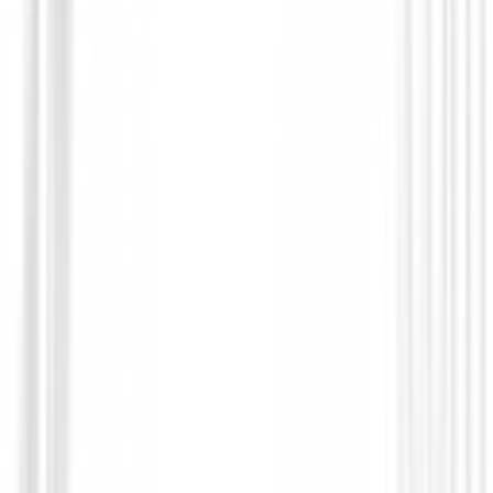
Zapatos Ladies