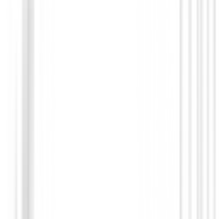
Zapatos Ladies
Zapato G Fore Ladies Perf Disruptor 
Talla 39