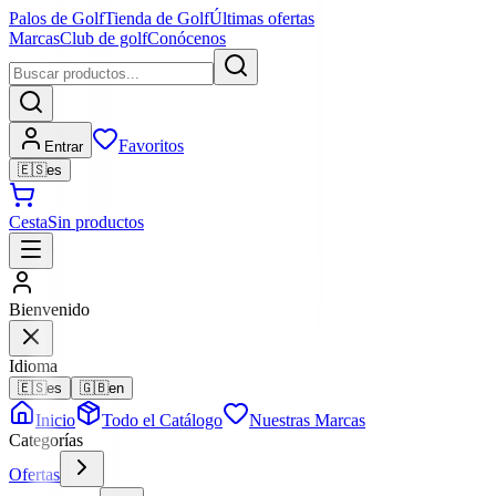
Palos de Golf
Tienda de Golf
Últimas ofertas
Marcas
Club de golf
Conócenos
Favoritos
Entrar
🇪🇸
es
Cesta
Sin productos
Bienvenido
Idioma
🇪🇸
es
🇬🇧
en
Inicio
Todo el Catálogo
Nuestras Marcas
Categorías
Ofertas