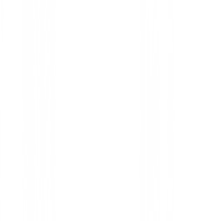
40
1
ProductDetail.reviews
Ref:
192938031291
-
29
%
158,99 €
225,00 €
Género
:
Mujer
Disponible para envío inmediato
Añadir al Carrito