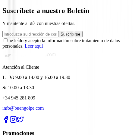
129,00 €
Desde
Suscríbete a nuestro Boletín
Y mantente al día con nuestras ofertas.
Suscribirse
he leído y acepto la información sobre tratamiento de datos
personales.
Leer aquí
Atención al Cliente
L - V:
9.00 a 14.00 y 16.00 a 19.30
S:
10.00 a 13.30
+34 945 281 809
info@buengolpe.com
Promociones