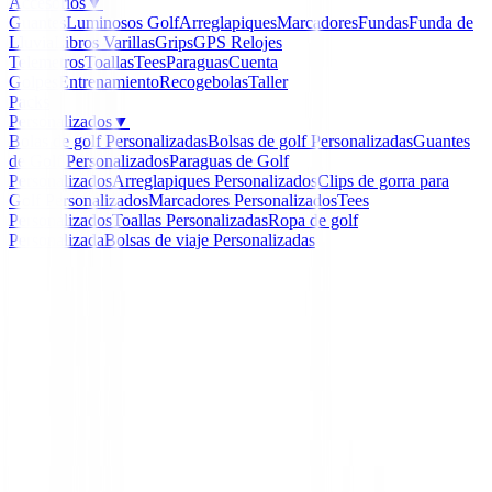
Accesorios
▼
Guantes
Luminosos Golf
Arreglapiques
Marcadores
Fundas
Funda de
Lluvia
Libros
Varillas
Grips
GPS Relojes
Telemetros
Toallas
Tees
Paraguas
Cuenta
Golpes
Entrenamiento
Recogebolas
Taller
Packs
Personalizados
▼
Bolas de golf Personalizadas
Bolsas de golf Personalizadas
Guantes
de Golf Personalizados
Paraguas de Golf
Personalizados
Arreglapiques Personalizados
Clips de gorra para
Golf Personalizados
Marcadores Personalizados
Tees
Personalizados
Toallas Personalizadas
Ropa de golf
Personalizada
Bolsas de viaje Personalizadas
Inicio
/
Zapatos de golf
/
Zapatos FootJoy Traditions Bl
-
20
%
FootJoy
Zapatos FootJoy Traditi
Blucher 57972