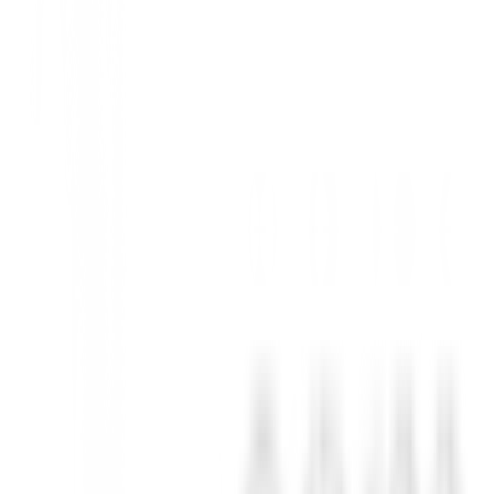
modidad Esenciales
egro para hombre. Diseñados para el golfista moderno, estos zapatos te
 un mantenimiento sencillo, manteniendo tus pies secos y cómodos duran
fatiga y permitiendo un ajuste seguro.
endo el impacto en cada paso y swing.