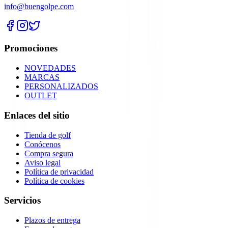
info@buengolpe.com
Promociones
NOVEDADES
MARCAS
PERSONALIZADOS
OUTLET
Enlaces del sitio
Tienda de golf
Conócenos
Compra segura
Aviso legal
Política de privacidad
Política de cookies
Servicios
Plazos de entrega