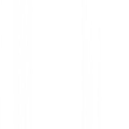
Hombre
Ref:
196665566194-1
-
15
%
169,00 €
199,00 €
COLOR
:
Blanco
TALLA
:
46
Horma
:
Medium
Género
:
Hombre