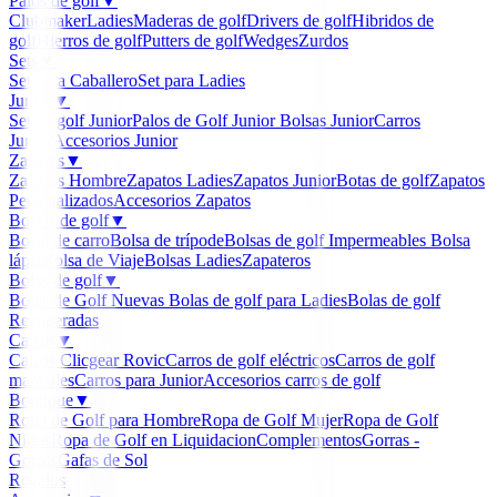
Palos de golf
▼
Clubmaker
Ladies
Maderas de golf
Drivers de golf
Hibridos de
golf
Hierros de golf
Putters de golf
Wedges
Zurdos
Sets
▼
Set para Caballero
Set para Ladies
Junior
▼
Set de golf Junior
Palos de Golf Junior
Bolsas Junior
Carros
Junior
Accesorios Junior
Zapatos
▼
Zapatos Hombre
Zapatos Ladies
Zapatos Junior
Botas de golf
Zapatos
Personalizados
Accesorios Zapatos
Bolsas de golf
▼
Bolsa de carro
Bolsa de trípode
Bolsas de golf Impermeables
Bolsa
lápiz
Bolsa de Viaje
Bolsas Ladies
Zapateros
Bolas de golf
▼
Bolas de Golf Nuevas
Bolas de golf para Ladies
Bolas de golf
Recuperadas
Carros
▼
Carros Clicgear Rovic
Carros de golf eléctricos
Carros de golf
manuales
Carros para Junior
Accesorios carros de golf
Boutique
▼
Ropa de Golf para Hombre
Ropa de Golf Mujer
Ropa de Golf
Niños
Ropa de Golf en Liquidacion
Complementos
Gorras -
Gorros
Gafas de Sol
Regalos