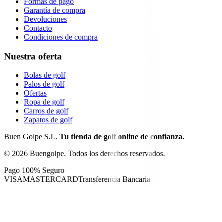
Formas de pago
Garantía de compra
Devoluciones
Contacto
Condiciones de compra
Nuestra oferta
Bolas de golf
Palos de golf
Ofertas
Ropa de golf
Carros de golf
Zapatos de golf
Buen Golpe S.L.
Tu tienda de golf online de confianza.
©
2026
Buengolpe.
Todos los derechos reservados.
Pago 100% Seguro
VISA
MASTERCARD
Transferencia Bancaria