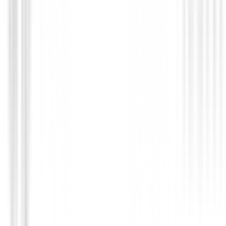
Zapatos Footjoy Traditions Ref. 57985
160,00 €
124,99 €
Desde