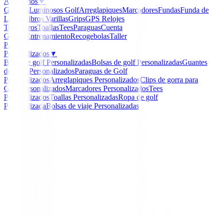
Accesorios
▼
Guantes
Luminosos Golf
Arreglapiques
Marcadores
Fundas
Funda de
Lluvia
Libros
Varillas
Grips
GPS Relojes
Telemetros
Toallas
Tees
Paraguas
Cuenta
Golpes
Entrenamiento
Recogebolas
Taller
Packs
Personalizados
▼
Bolas de golf Personalizadas
Bolsas de golf Personalizadas
Guantes
de Golf Personalizados
Paraguas de Golf
Personalizados
Arreglapiques Personalizados
Clips de gorra para
Golf Personalizados
Marcadores Personalizados
Tees
Personalizados
Toallas Personalizadas
Ropa de golf
Personalizada
Bolsas de viaje Personalizadas
Inicio
/
Zapatos de golf para hombre
/
Zapatos Footjoy P
Hombre
-
19
%
FootJoy
Zapatos Footjoy Prolite
Hombre