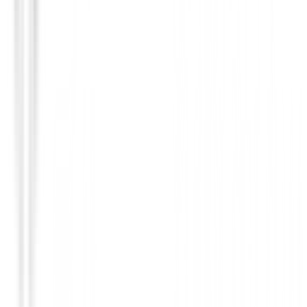
Zapatos de golf para hombre
Zapatos Footjoy Pulse Ref. 54706
144,99 €