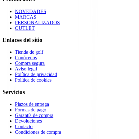
NOVEDADES
MARCAS
PERSONALIZADOS
OUTLET
Enlaces del sitio
Tienda de golf
Conócenos
Compra segura
Aviso legal
Política de privacidad
Política de cookies
Servicios
Plazos de entrega
Formas de pago
Garantía de compra
Devoluciones
Contacto
Condiciones de compra