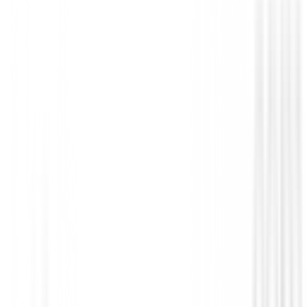
Zapatos de golf para hombre
FootJoy Zapatos de golf Originals, negr
129,99 €
115,00 €