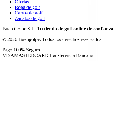
Ofertas
Ropa de golf
Carros de golf
Zapatos de golf
Buen Golpe S.L.
Tu tienda de golf online de confianza.
©
2026
Buengolpe.
Todos los derechos reservados.
Pago 100% Seguro
VISA
MASTERCARD
Transferencia Bancaria