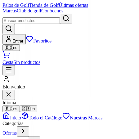
Palos de Golf
Tienda de Golf
Últimas ofertas
Marcas
Club de golf
Conócenos
Favoritos
Entrar
🇪🇸
es
Cesta
Sin productos
Bienvenido
Idioma
🇪🇸
es
🇬🇧
en
Inicio
Todo el Catálogo
Nuestras Marcas
Categorías
Ofertas