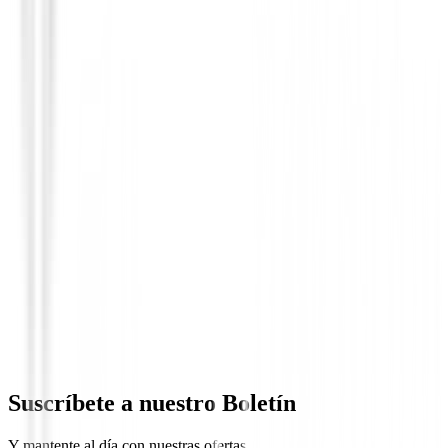
Zapatos de golf para hombre
Zapatos Footjoy Pulse Ref. 54706
144,99 €
129,00 €
Desde
Suscríbete a nuestro Boletín
Y mantente al día con nuestras ofertas.