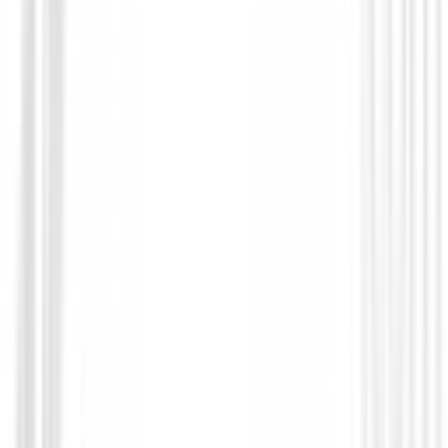
Zapatos de golf para hombre
Zapatos Footjoy Traditions Ref. 57985
160,00 €
124,99 €
Desde