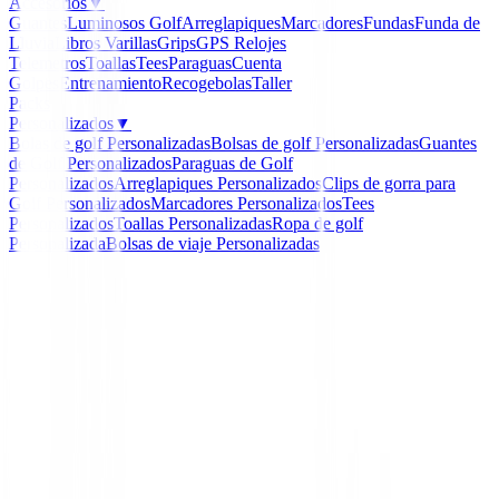
Accesorios
▼
Guantes
Luminosos Golf
Arreglapiques
Marcadores
Fundas
Funda de
Lluvia
Libros
Varillas
Grips
GPS Relojes
Telemetros
Toallas
Tees
Paraguas
Cuenta
Golpes
Entrenamiento
Recogebolas
Taller
Packs
Personalizados
▼
Bolas de golf Personalizadas
Bolsas de golf Personalizadas
Guantes
de Golf Personalizados
Paraguas de Golf
Personalizados
Arreglapiques Personalizados
Clips de gorra para
Golf Personalizados
Marcadores Personalizados
Tees
Personalizados
Toallas Personalizadas
Ropa de golf
Personalizada
Bolsas de viaje Personalizadas
Inicio
/
Zapatos de golf para hombre
/
Zapatos Footjoy F
55453 Hombre
-
41
%
FootJoy
Zapatos Footjoy Fuel Sp
55453 Hombre
Ref:
196665146532