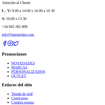
Atención al Cliente
L - V:
9.00 a 14.00 y 16.00 a 19.30
S:
10.00 a 13.30
+34 945 281 809
info@buengolpe.com
Promociones
NOVEDADES
MARCAS
PERSONALIZADOS
OUTLET
Enlaces del sitio
Tienda de golf
Conócenos
Compra segura