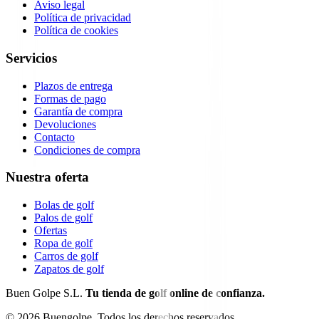
Aviso legal
Política de privacidad
Política de cookies
Servicios
Plazos de entrega
Formas de pago
Garantía de compra
Devoluciones
Contacto
Condiciones de compra
Nuestra oferta
Bolas de golf
Palos de golf
Ofertas
Ropa de golf
Carros de golf
Zapatos de golf
Buen Golpe S.L.
Tu tienda de golf online de confianza.
©
2026
Buengolpe.
Todos los derechos reservados.