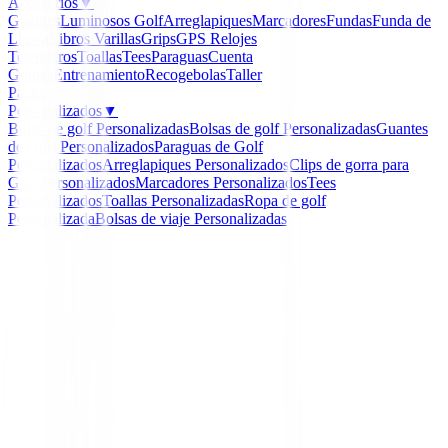
Accesorios
▼
Guantes
Luminosos Golf
Arreglapiques
Marcadores
Fundas
Funda de
Lluvia
Libros
Varillas
Grips
GPS Relojes
Telemetros
Toallas
Tees
Paraguas
Cuenta
Golpes
Entrenamiento
Recogebolas
Taller
Packs
Personalizados
▼
Bolas de golf Personalizadas
Bolsas de golf Personalizadas
Guantes
de Golf Personalizados
Paraguas de Golf
Personalizados
Arreglapiques Personalizados
Clips de gorra para
Golf Personalizados
Marcadores Personalizados
Tees
Personalizados
Toallas Personalizadas
Ropa de golf
Personalizada
Bolsas de viaje Personalizadas
Inicio
/
Wedges
/
Wedge Callaway Opus Chrome Grafito
Oferta
-
25
%
Callaway
Wedge Callaway Opus 
Grafito( 52º/10S ) Ofert