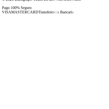
Pago 100% Seguro
VISA
MASTERCARD
Transferencia Bancaria