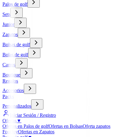
Palos de golf
Sets
Junior
Zapatos
Bolsas de golf
Bolas de golf
Carros
Boutique
Regalos
Accesorios
Packs
Personalizados
Iniciar Sesión / Registro
Ofertas
▼
Ofertas en Palos de golf
Ofertas en Bolsas
Oferta zapatos
FootJoy
Ofertas en Zapatos