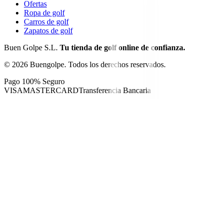
Ofertas
Ropa de golf
Carros de golf
Zapatos de golf
Buen Golpe S.L.
Tu tienda de golf online de confianza.
©
2026
Buengolpe.
Todos los derechos reservados.
Pago 100% Seguro
VISA
MASTERCARD
Transferencia Bancaria