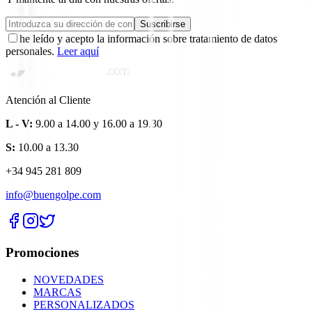
Suscribirse
he leído y acepto la información sobre tratamiento de datos
personales.
Leer aquí
Atención al Cliente
L - V:
9.00 a 14.00 y 16.00 a 19.30
S:
10.00 a 13.30
+34 945 281 809
info@buengolpe.com
Promociones
NOVEDADES
MARCAS
PERSONALIZADOS