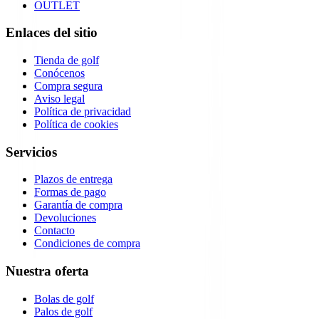
OUTLET
Enlaces del sitio
Tienda de golf
Conócenos
Compra segura
Aviso legal
Política de privacidad
Política de cookies
Servicios
Plazos de entrega
Formas de pago
Garantía de compra
Devoluciones
Contacto
Condiciones de compra
Nuestra oferta
Bolas de golf
Palos de golf