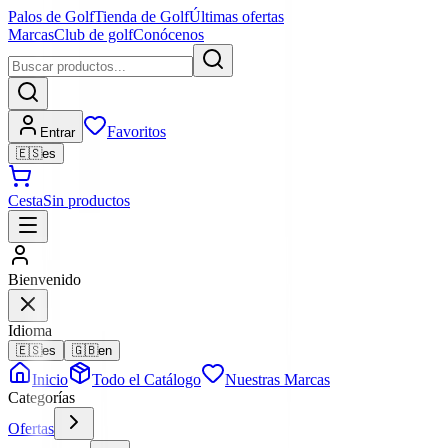
Palos de Golf
Tienda de Golf
Últimas ofertas
Marcas
Club de golf
Conócenos
Favoritos
Entrar
🇪🇸
es
Cesta
Sin productos
Bienvenido
Idioma
🇪🇸
es
🇬🇧
en
Inicio
Todo el Catálogo
Nuestras Marcas
Categorías
Ofertas