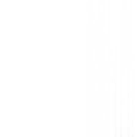
Todavía no hay opiniones para este producto.
Sé el primero en dejar una opinión cuando recibas tu 
Debes iniciar sesión para dejar una opinión sobre este
Iniciar Sesión
También te puede interesar