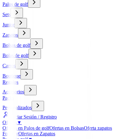
Palos de golf
Sets
Junior
Zapatos
Bolsas de golf
Bolas de golf
Carros
Boutique
Regalos
Accesorios
Packs
Personalizados
Iniciar Sesión / Registro
Ofertas
▼
Ofertas en Palos de golf
Ofertas en Bolsas
Oferta zapatos
FootJoy
Ofertas en Zapatos