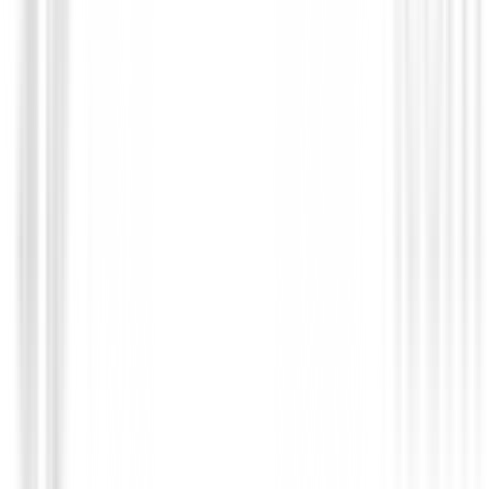
Gorras | Viseras | Mujer
Gorro Invierno Ping Mujer OTI Texture
Bobble Tibetan Red
29,95 €
25,00 €