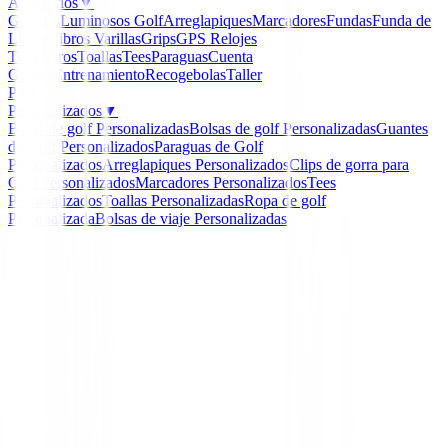
Accesorios
▼
Guantes
Luminosos Golf
Arreglapiques
Marcadores
Fundas
Funda de
Lluvia
Libros
Varillas
Grips
GPS Relojes
Telemetros
Toallas
Tees
Paraguas
Cuenta
Golpes
Entrenamiento
Recogebolas
Taller
Packs
Personalizados
▼
Bolas de golf Personalizadas
Bolsas de golf Personalizadas
Guantes
de Golf Personalizados
Paraguas de Golf
Personalizados
Arreglapiques Personalizados
Clips de gorra para
Golf Personalizados
Marcadores Personalizados
Tees
Personalizados
Toallas Personalizadas
Ropa de golf
Personalizada
Bolsas de viaje Personalizadas
Inicio
/
Complementos
/
Visera PING Lady GLe4
-
17
%
Ping
Visera PING Lady GLe4
Ref:
5052228462493