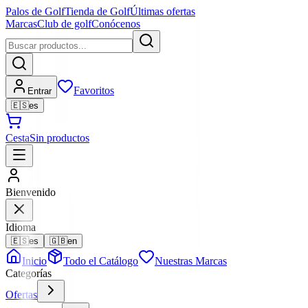
Palos de Golf
Tienda de Golf
Últimas ofertas
Marcas
Club de golf
Conócenos
Favoritos
Entrar
🇪🇸
es
Cesta
Sin productos
Bienvenido
Idioma
🇪🇸
es
🇬🇧
en
Inicio
Todo el Catálogo
Nuestras Marcas
Categorías
Ofertas