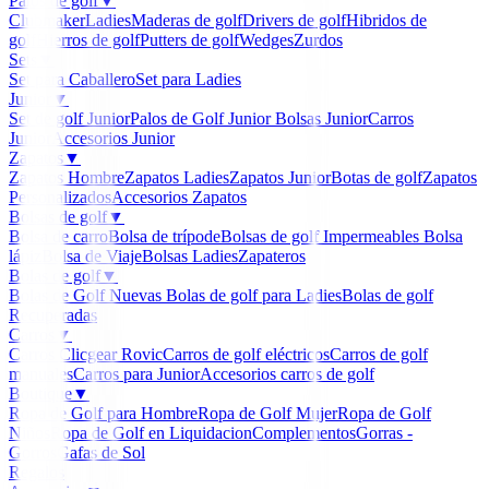
Palos de golf
▼
Clubmaker
Ladies
Maderas de golf
Drivers de golf
Hibridos de
golf
Hierros de golf
Putters de golf
Wedges
Zurdos
Sets
▼
Set para Caballero
Set para Ladies
Junior
▼
Set de golf Junior
Palos de Golf Junior
Bolsas Junior
Carros
Junior
Accesorios Junior
Zapatos
▼
Zapatos Hombre
Zapatos Ladies
Zapatos Junior
Botas de golf
Zapatos
Personalizados
Accesorios Zapatos
Bolsas de golf
▼
Bolsa de carro
Bolsa de trípode
Bolsas de golf Impermeables
Bolsa
lápiz
Bolsa de Viaje
Bolsas Ladies
Zapateros
Bolas de golf
▼
Bolas de Golf Nuevas
Bolas de golf para Ladies
Bolas de golf
Recuperadas
Carros
▼
Carros Clicgear Rovic
Carros de golf eléctricos
Carros de golf
manuales
Carros para Junior
Accesorios carros de golf
Boutique
▼
Ropa de Golf para Hombre
Ropa de Golf Mujer
Ropa de Golf
Niños
Ropa de Golf en Liquidacion
Complementos
Gorras -
Gorros
Gafas de Sol
Regalos