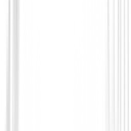
Gorras | Viseras | Mujer
Gorra PING Lady G Le4
30,00 €