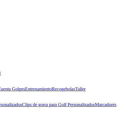
l
uenta Golpes
Entrenamiento
Recogebolas
Taller
rsonalizados
Clips de gorra para Golf Personalizados
Marcadores