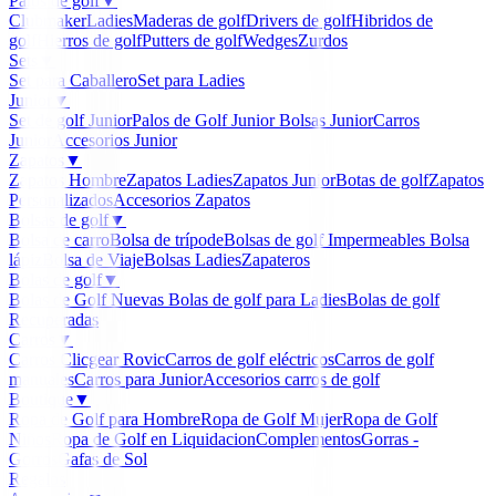
Palos de golf
▼
Clubmaker
Ladies
Maderas de golf
Drivers de golf
Hibridos de
golf
Hierros de golf
Putters de golf
Wedges
Zurdos
Sets
▼
Set para Caballero
Set para Ladies
Junior
▼
Set de golf Junior
Palos de Golf Junior
Bolsas Junior
Carros
Junior
Accesorios Junior
Zapatos
▼
Zapatos Hombre
Zapatos Ladies
Zapatos Junior
Botas de golf
Zapatos
Personalizados
Accesorios Zapatos
Bolsas de golf
▼
Bolsa de carro
Bolsa de trípode
Bolsas de golf Impermeables
Bolsa
lápiz
Bolsa de Viaje
Bolsas Ladies
Zapateros
Bolas de golf
▼
Bolas de Golf Nuevas
Bolas de golf para Ladies
Bolas de golf
Recuperadas
Carros
▼
Carros Clicgear Rovic
Carros de golf eléctricos
Carros de golf
manuales
Carros para Junior
Accesorios carros de golf
Boutique
▼
Ropa de Golf para Hombre
Ropa de Golf Mujer
Ropa de Golf
Niños
Ropa de Golf en Liquidacion
Complementos
Gorras -
Gorros
Gafas de Sol
Regalos