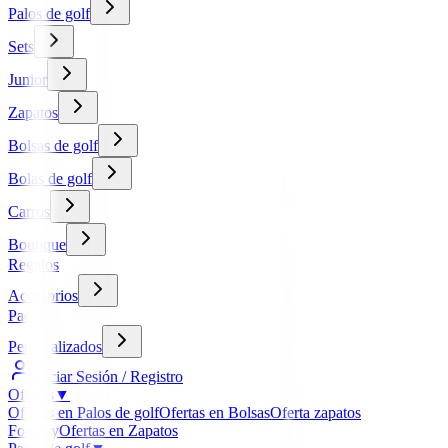
Palos de golf
Sets
Junior
Zapatos
Bolsas de golf
Bolas de golf
Carros
Boutique
Regalos
Accesorios
Packs
Personalizados
Iniciar Sesión / Registro
Ofertas
▼
Ofertas en Palos de golf
Ofertas en Bolsas
Oferta zapatos
FootJoy
Ofertas en Zapatos