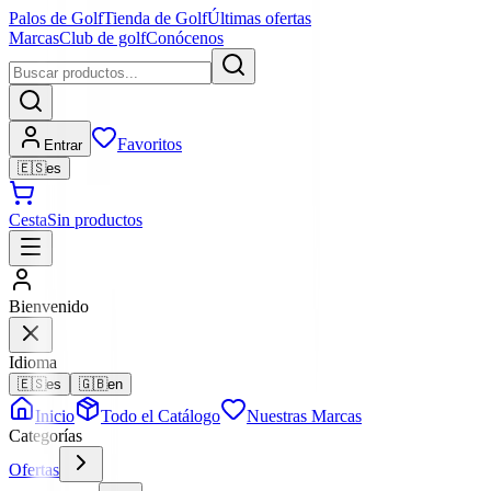
Palos de Golf
Tienda de Golf
Últimas ofertas
Marcas
Club de golf
Conócenos
Favoritos
Entrar
🇪🇸
es
Cesta
Sin productos
Bienvenido
Idioma
🇪🇸
es
🇬🇧
en
Inicio
Todo el Catálogo
Nuestras Marcas
Categorías
Ofertas