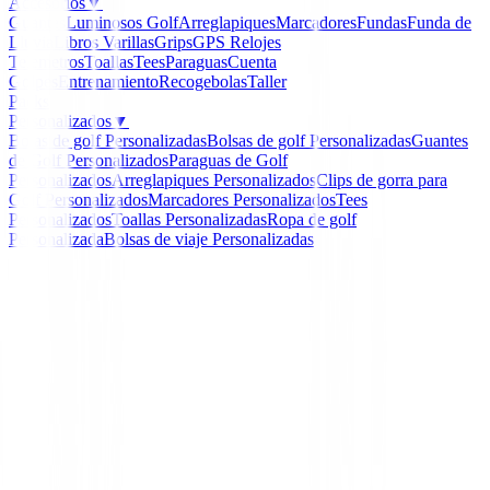
Accesorios
▼
Guantes
Luminosos Golf
Arreglapiques
Marcadores
Fundas
Funda de
Lluvia
Libros
Varillas
Grips
GPS Relojes
Telemetros
Toallas
Tees
Paraguas
Cuenta
Golpes
Entrenamiento
Recogebolas
Taller
Packs
Personalizados
▼
Bolas de golf Personalizadas
Bolsas de golf Personalizadas
Guantes
de Golf Personalizados
Paraguas de Golf
Personalizados
Arreglapiques Personalizados
Clips de gorra para
Golf Personalizados
Marcadores Personalizados
Tees
Personalizados
Toallas Personalizadas
Ropa de golf
Personalizada
Bolsas de viaje Personalizadas
Inicio
/
Accesorios
/
Telemetro Laser Nikon Coolshort Li
-
10
%
Nikon
Telemetro Laser Nikon
Coolshort Lite Stabilizer