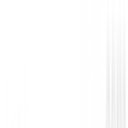
Ligero y compacto
Este telémetro ligero cabe bien en su bolsillo y solo p
decir, no es un lastre añadido al peso de su equipo de 
En competición
El indicador LED de distancia real le permite señaliza
utilizando la tecnología ID en aquellos torneos cuyas 
prohíban utilizar asistentes de compensación de pendi
Sin opiniones
Todavía no hay opiniones para este producto.
Sé el primero en dejar una opinión cuando recibas tu 