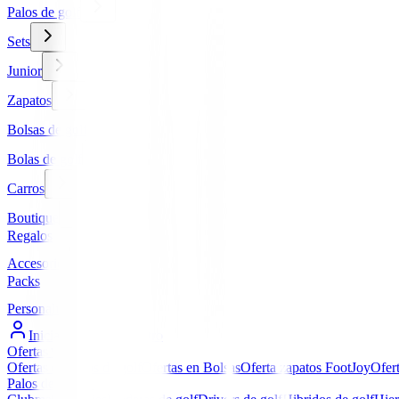
Palos de golf
Sets
Junior
Zapatos
Bolsas de golf
Bolas de golf
Carros
Boutique
Regalos
Accesorios
Packs
Personalizados
Iniciar Sesión / Registro
Ofertas
▼
Ofertas en Palos de golf
Ofertas en Bolsas
Oferta zapatos FootJoy
Ofer
Palos de golf
▼