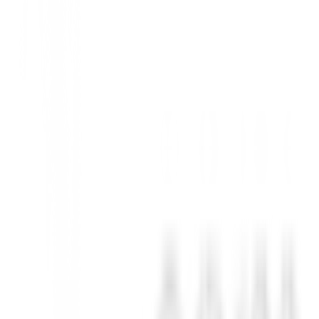
s usados, y a su modo único de fabricación (micro partículas vegetales),
.