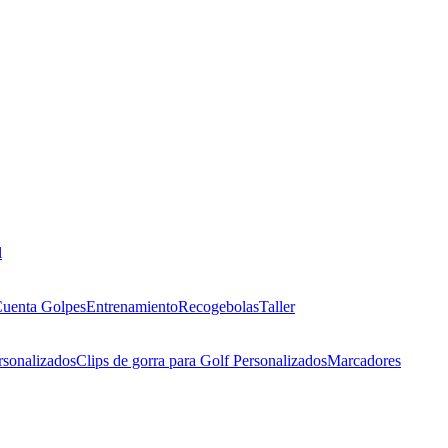
l
uenta Golpes
Entrenamiento
Recogebolas
Taller
rsonalizados
Clips de gorra para Golf Personalizados
Marcadores