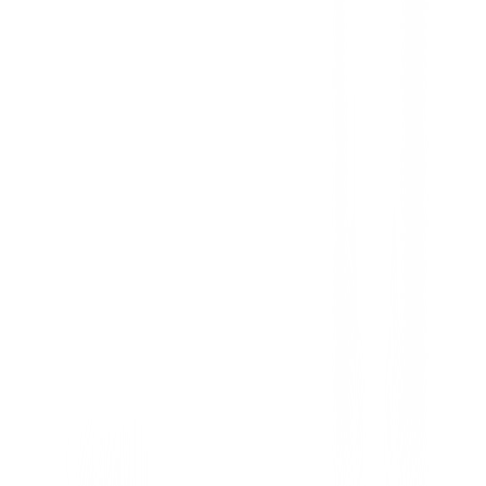
 (3 x 8cm., 2×4,45cm.)