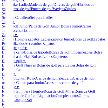
Palos de golf
▼
Clubmaker
Ladies
Maderas de golf
Drivers de golf
Hibridos de
golf
Hierros de golf
Putters de golf
Wedges
Zurdos
Sets
▼
Set para Caballero
Set para Ladies
Junior
▼
Set de golf Junior
Palos de Golf Junior
Bolsas Junior
Carros
Junior
Accesorios Junior
Zapatos
▼
Zapatos Hombre
Zapatos Ladies
Zapatos Junior
Botas de golf
Zapatos
Personalizados
Accesorios Zapatos
Bolsas de golf
▼
Bolsa de carro
Bolsa de trípode
Bolsas de golf Impermeables
Bolsa
lápiz
Bolsa de Viaje
Bolsas Ladies
Zapateros
Bolas de golf
▼
Bolas de Golf Nuevas
Bolas de golf para Ladies
Bolas de golf
Recuperadas
Carros
▼
Carros Clicgear Rovic
Carros de golf eléctricos
Carros de golf
manuales
Carros para Junior
Accesorios carros de golf
Boutique
▼
Ropa de Golf para Hombre
Ropa de Golf Mujer
Ropa de Golf
Niños
Ropa de Golf en Liquidacion
Complementos
Gorras -
Gorros
Gafas de Sol
Regalos