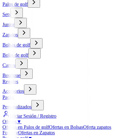
Palos de golf
Sets
Junior
Zapatos
Bolsas de golf
Bolas de golf
Carros
Boutique
Regalos
Accesorios
Packs
Personalizados
Iniciar Sesión / Registro
Ofertas
▼
Ofertas en Palos de golf
Ofertas en Bolsas
Oferta zapatos
FootJoy
Ofertas en Zapatos