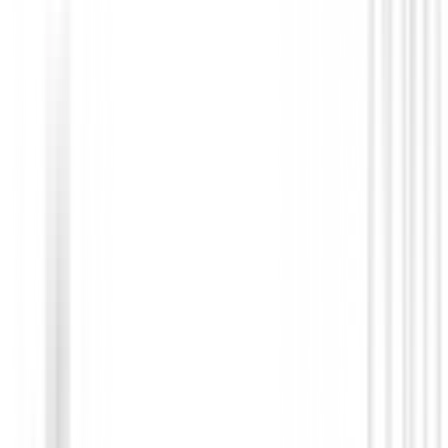
Set para Caballero
1/2 SET SX35 GRAPH/STEEL MENS
330,00 €
295,95 €
Desde