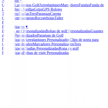
Accesorios
▼
Guantes
Luminosos Golf
Arreglapiques
Marcadores
Fundas
Funda de
Lluvia
Libros
Varillas
Grips
GPS Relojes
Telemetros
Toallas
Tees
Paraguas
Cuenta
Golpes
Entrenamiento
Recogebolas
Taller
Packs
Personalizados
▼
Bolas de golf Personalizadas
Bolsas de golf Personalizadas
Guantes
de Golf Personalizados
Paraguas de Golf
Personalizados
Arreglapiques Personalizados
Clips de gorra para
Golf Personalizados
Marcadores Personalizados
Tees
Personalizados
Toallas Personalizadas
Ropa de golf
Personalizada
Bolsas de viaje Personalizadas
Inicio
/
Set para Caballero
/
SET SX35 GRAPH/STEEL
Acero )
-
10
%
Spalding Golf
SET SX35 GRAPH/STE
MENS ( Acero )
Ref:
8719407023421-1-1