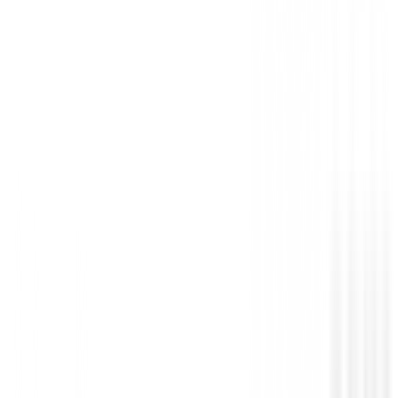
Debes iniciar sesión para dejar una opinión sobre este
Iniciar Sesión
También te puede interesar