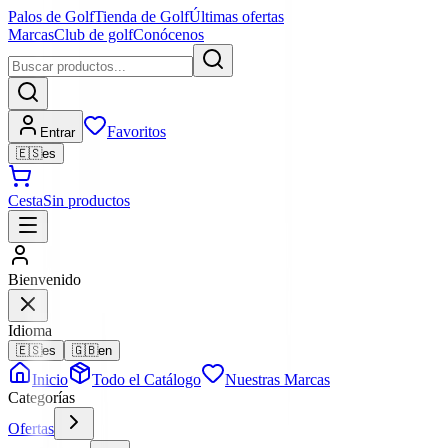
Palos de Golf
Tienda de Golf
Últimas ofertas
Marcas
Club de golf
Conócenos
Favoritos
Entrar
🇪🇸
es
Cesta
Sin productos
Bienvenido
Idioma
🇪🇸
es
🇬🇧
en
Inicio
Todo el Catálogo
Nuestras Marcas
Categorías
Ofertas