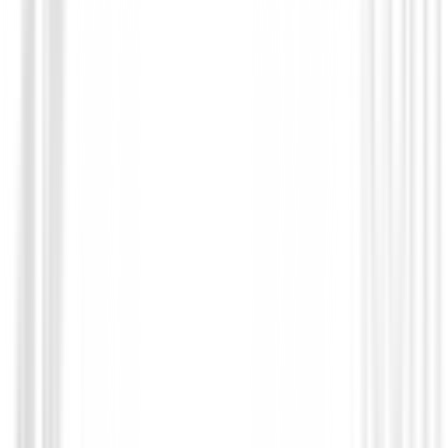
Set para Caballero
SET SX35 Grafito Hombre
498,99 €
425,94 €
Desde