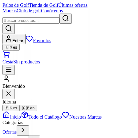
Palos de Golf
Tienda de Golf
Últimas ofertas
Marcas
Club de golf
Conócenos
Favoritos
Entrar
🇪🇸
es
Cesta
Sin productos
Bienvenido
Idioma
🇪🇸
es
🇬🇧
en
Inicio
Todo el Catálogo
Nuestras Marcas
Categorías
Ofertas