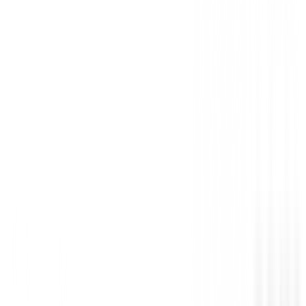
Sin opiniones
Todavía no hay opiniones para este producto.
Sé el primero en dejar una opinión cuando recibas tu 
Debes iniciar sesión para dejar una opinión sobre este
Iniciar Sesión
También te puede interesar