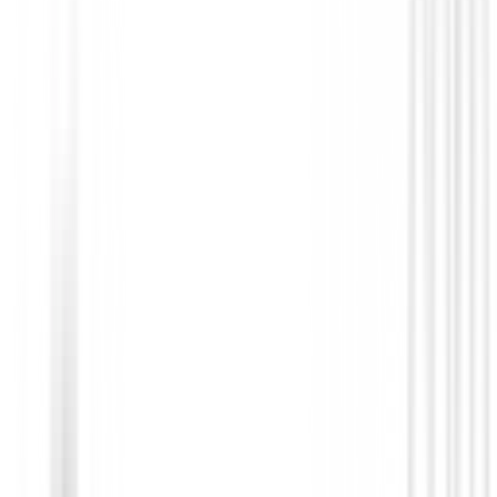
Set para Caballero
Set Callaway XR Grafito Negro/Plata
1699,95 €
1529,95 €