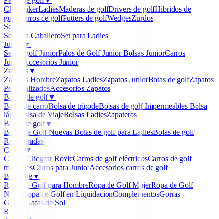
Palos de golf
▼
Clubmaker
Ladies
Maderas de golf
Drivers de golf
Hibridos de
golf
Hierros de golf
Putters de golf
Wedges
Zurdos
Sets
▼
Set para Caballero
Set para Ladies
Junior
▼
Set de golf Junior
Palos de Golf Junior
Bolsas Junior
Carros
Junior
Accesorios Junior
Zapatos
▼
Zapatos Hombre
Zapatos Ladies
Zapatos Junior
Botas de golf
Zapatos
Personalizados
Accesorios Zapatos
Bolsas de golf
▼
Bolsa de carro
Bolsa de trípode
Bolsas de golf Impermeables
Bolsa
lápiz
Bolsa de Viaje
Bolsas Ladies
Zapateros
Bolas de golf
▼
Bolas de Golf Nuevas
Bolas de golf para Ladies
Bolas de golf
Recuperadas
Carros
▼
Carros Clicgear Rovic
Carros de golf eléctricos
Carros de golf
manuales
Carros para Junior
Accesorios carros de golf
Boutique
▼
Ropa de Golf para Hombre
Ropa de Golf Mujer
Ropa de Golf
Niños
Ropa de Golf en Liquidacion
Complementos
Gorras -
Gorros
Gafas de Sol
Regalos