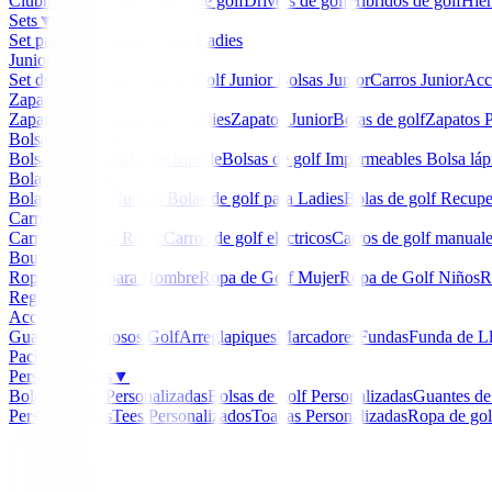
Clubmaker
Ladies
Maderas de golf
Drivers de golf
Hibridos de golf
Hier
Sets
▼
Set para Caballero
Set para Ladies
Junior
▼
Set de golf Junior
Palos de Golf Junior
Bolsas Junior
Carros Junior
Acc
Zapatos
▼
Zapatos Hombre
Zapatos Ladies
Zapatos Junior
Botas de golf
Zapatos P
Bolsas de golf
▼
Bolsa de carro
Bolsa de trípode
Bolsas de golf Impermeables
Bolsa láp
Bolas de golf
▼
Bolas de Golf Nuevas
Bolas de golf para Ladies
Bolas de golf Recup
Carros
▼
Carros Clicgear Rovic
Carros de golf eléctricos
Carros de golf manual
Boutique
▼
Ropa de Golf para Hombre
Ropa de Golf Mujer
Ropa de Golf Niños
R
Regalos
Accesorios
▼
Guantes
Luminosos Golf
Arreglapiques
Marcadores
Fundas
Funda de L
Packs
Personalizados
▼
Bolas de golf Personalizadas
Bolsas de golf Personalizadas
Guantes de
Personalizados
Tees Personalizados
Toallas Personalizadas
Ropa de gol
Inicio
/
Edad 9 a 12 Años
/
Set Callaway Xj-3 Junior (9
-
15
%