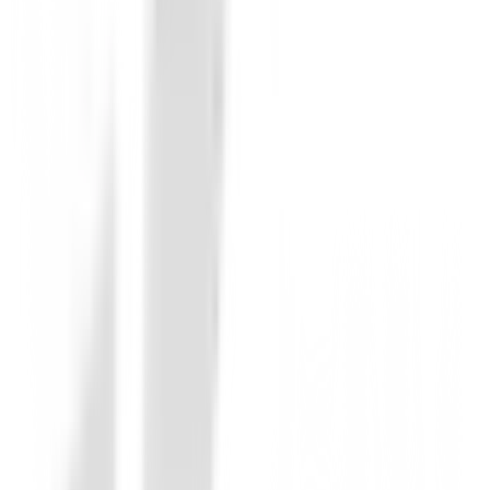
La atención fantástica y el material exactamente a lo 
Carla Sorjus Monreal
13 de enero de 2020
Servicio Excelente
Amables al teléfono, rápidos en el envío, todo ha lle
Debes iniciar sesión para dejar una opinión sobre este
Iniciar Sesión
También te puede interesar