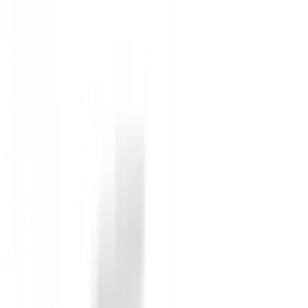
Driver de Titanio de 360cc:
Con una suela de a
Madera de Calle Nº5 de Acero Inoxidable:
Di
Híbrido Nº5:
Versátil y fácil de golpear, ideal
Hierros (7, 9, SW) de Acero Inoxidable:
Diseñ
Putter 2-Ball:
Un putter icónico que proporcion
Bolsa de Trípode Ligera:
Equipada con una par
transportar y organizar!
Diseñado para el Éxito y la Diver
Callaway Golf ha puesto especial atención en las nece
que los niños se entusiasmen con el golf y vean result
Además, el Set Callaway XJ-3 Junior está
disponible
crezca con el mejor equipo de BuenGolpe!
2 opiniones
Ruben Monfort Nadal
14 de mayo de 2023
Gran atención y buena calidad