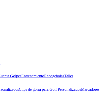
l
uenta Golpes
Entrenamiento
Recogebolas
Taller
rsonalizados
Clips de gorra para Golf Personalizados
Marcadores