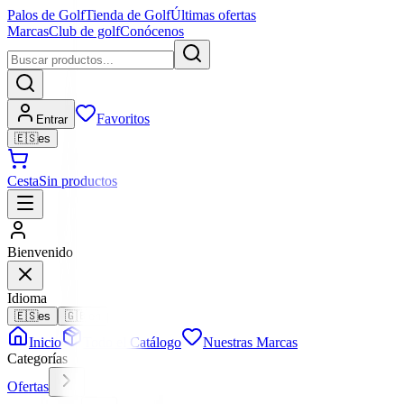
Palos de Golf
Tienda de Golf
Últimas ofertas
Marcas
Club de golf
Conócenos
Favoritos
Entrar
🇪🇸
es
Cesta
Sin productos
Bienvenido
Idioma
🇪🇸
es
🇬🇧
en
Inicio
Todo el Catálogo
Nuestras Marcas
Categorías
Ofertas