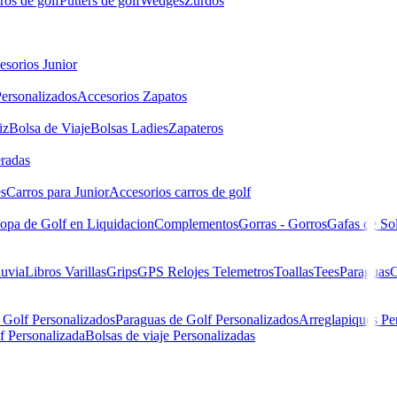
ros de golf
Putters de golf
Wedges
Zurdos
esorios Junior
ersonalizados
Accesorios Zapatos
iz
Bolsa de Viaje
Bolsas Ladies
Zapateros
eradas
es
Carros para Junior
Accesorios carros de golf
opa de Golf en Liquidacion
Complementos
Gorras - Gorros
Gafas de So
luvia
Libros
Varillas
Grips
GPS Relojes Telemetros
Toallas
Tees
Paraguas
C
 Golf Personalizados
Paraguas de Golf Personalizados
Arreglapiques Pe
f Personalizada
Bolsas de viaje Personalizadas
 a 12 años) 1,37 m y 1,55 m Azul