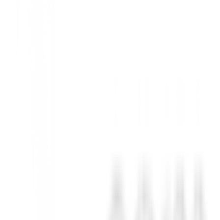
venes Golfistas!
 12 años
con alturas entre 1,37 m y 1,55 m. Este kit completo es la com
 al máximo en cada golpe.