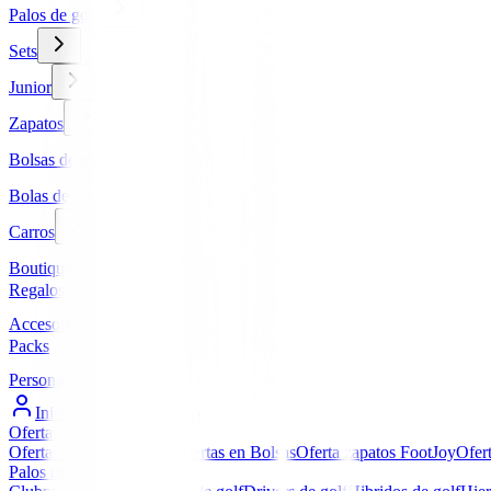
Palos de golf
Sets
Junior
Zapatos
Bolsas de golf
Bolas de golf
Carros
Boutique
Regalos
Accesorios
Packs
Personalizados
Iniciar Sesión / Registro
Ofertas
▼
Ofertas en Palos de golf
Ofertas en Bolsas
Oferta zapatos FootJoy
Ofer
Palos de golf
▼