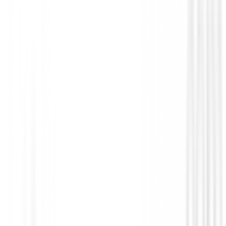
Set de golf Junior
Set Callaway Xj-1 Niños ( 95 Cm a 118 
299,00 €
249,95 €
Desde