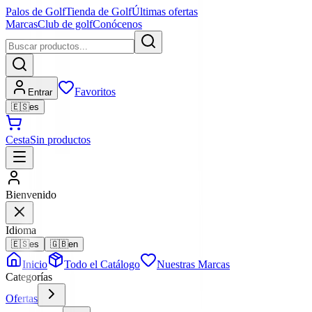
Palos de Golf
Tienda de Golf
Últimas ofertas
Marcas
Club de golf
Conócenos
Favoritos
Entrar
🇪🇸
es
Cesta
Sin productos
Bienvenido
Idioma
🇪🇸
es
🇬🇧
en
Inicio
Todo el Catálogo
Nuestras Marcas
Categorías
Ofertas