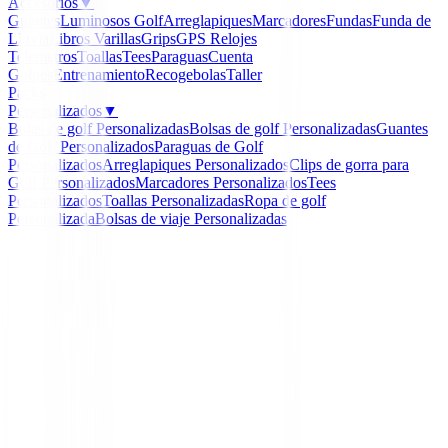
Accesorios
▼
Guantes
Luminosos Golf
Arreglapiques
Marcadores
Fundas
Funda de
Lluvia
Libros
Varillas
Grips
GPS Relojes
Telemetros
Toallas
Tees
Paraguas
Cuenta
Golpes
Entrenamiento
Recogebolas
Taller
Packs
Personalizados
▼
Bolas de golf Personalizadas
Bolsas de golf Personalizadas
Guantes
de Golf Personalizados
Paraguas de Golf
Personalizados
Arreglapiques Personalizados
Clips de gorra para
Golf Personalizados
Marcadores Personalizados
Tees
Personalizados
Toallas Personalizadas
Ropa de golf
Personalizada
Bolsas de viaje Personalizadas
Inicio
/
Set de golf Junior
/
Set Callaway Xj-3 Junior (9 
1,37Cm y 1,55Cm Negro
-
15
%
Callaway
Set Callaway Xj-3 Junior
12 años) 1,37Cm y 1,55