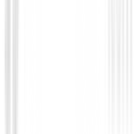
Set Callaway XT Teen Junior ( altura en
cms )
(
1
)
699,00 €
594,00 €
Desde