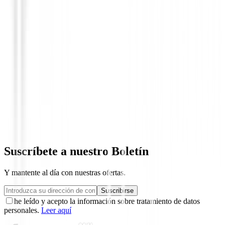
Set de golf Junior
Set Callaway Xj-3 Junior (9 a 12 años) 1
1,55 m Azul
(
2
)
548,13 €
465,95 €
Desde
Suscríbete a nuestro Boletín
Y mantente al día con nuestras ofertas.
Suscribirse
he leído y acepto la información sobre tratamiento de datos
personales.
Leer aquí