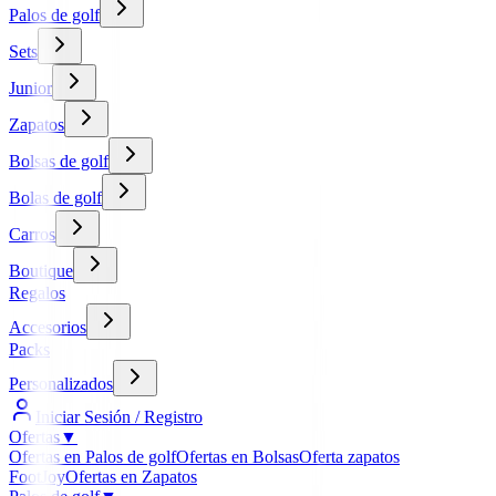
Palos de golf
Sets
Junior
Zapatos
Bolsas de golf
Bolas de golf
Carros
Boutique
Regalos
Accesorios
Packs
Personalizados
Iniciar Sesión / Registro
Ofertas
▼
Ofertas en Palos de golf
Ofertas en Bolsas
Oferta zapatos
FootJoy
Ofertas en Zapatos