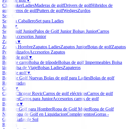
Palos de golf
▼
Clubmaker
Ladies
Maderas de golf
Drivers de golf
Hibridos de
golf
Hierros de golf
Putters de golf
Wedges
Zurdos
Sets
▼
Set para Caballero
Set para Ladies
Junior
▼
Set de golf Junior
Palos de Golf Junior
Bolsas Junior
Carros
Junior
Accesorios Junior
Zapatos
▼
Zapatos Hombre
Zapatos Ladies
Zapatos Junior
Botas de golf
Zapatos
Personalizados
Accesorios Zapatos
Bolsas de golf
▼
Bolsa de carro
Bolsa de trípode
Bolsas de golf Impermeables
Bolsa
lápiz
Bolsa de Viaje
Bolsas Ladies
Zapateros
Bolas de golf
▼
Bolas de Golf Nuevas
Bolas de golf para Ladies
Bolas de golf
Recuperadas
Carros
▼
Carros Clicgear Rovic
Carros de golf eléctricos
Carros de golf
manuales
Carros para Junior
Accesorios carros de golf
Boutique
▼
Ropa de Golf para Hombre
Ropa de Golf Mujer
Ropa de Golf
Niños
Ropa de Golf en Liquidacion
Complementos
Gorras -
Gorros
Gafas de Sol
Regalos