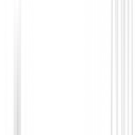
Set para Caballero