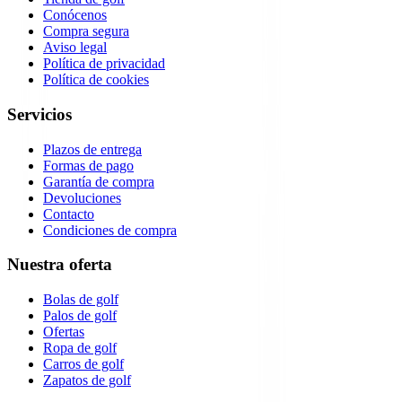
Conócenos
Compra segura
Aviso legal
Política de privacidad
Política de cookies
Servicios
Plazos de entrega
Formas de pago
Garantía de compra
Devoluciones
Contacto
Condiciones de compra
Nuestra oferta
Bolas de golf
Palos de golf
Ofertas
Ropa de golf
Carros de golf
Zapatos de golf